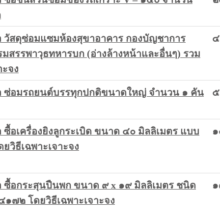
ก
 วัสดุซ่อมแซมห้องสุขาอาคาร กองบัญชาการ
๔
รมสรรพาวุธทหารบก (อ่างล้างหน้าและอื่นๆ) รวม
าะจง
 ซ่อมรถยนต์บรรทุกปกติขนาดใหญ่ จำนวน ๑ คัน
๕
ื้อเครื่องยิงลูกระเบิด ขนาด ๔๐ มิลลิเมตร แบบ
๑
ดยวิธีเฉพาะเจาะจง
ซื้อกระสุนปืนพก ขนาด ๙ x ๑๙ มิลลิเมตร ชนิด
๑
๔๑๗๒ โดยวิธีเฉพาะเจาะจง