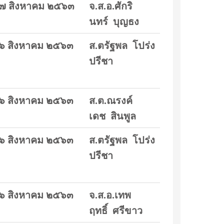
๗ สิงหาคม ๒๕๖๓
จ.ส.อ.ศักริ
นทร์ บุญธง
๖ สิงหาคม ๒๕๖๓
ส.ตรัฐพล โปร่ง
ปรีชา
๖ สิงหาคม ๒๕๖๓
ส.ต.ณรงค์
เดช สินพูล
๖ สิงหาคม ๒๕๖๓
ส.ตรัฐพล โปร่ง
ปรีชา
๖ สิงหาคม ๒๕๖๓
จ.ส.อ.เทพ
ฤทธิ์ ศรีขาว