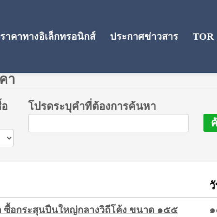
าคาทางอิเล็กทรอนิกส์
ประกาศข่าวสาร
TOR
าคา
้อ
โปรดระบุคำที่ต้องการค้นหา
ค
ว
ซื้อกระสุนปืนใหญ่กลางวิถีโค้ง ขนาด ๑๕๕
๑