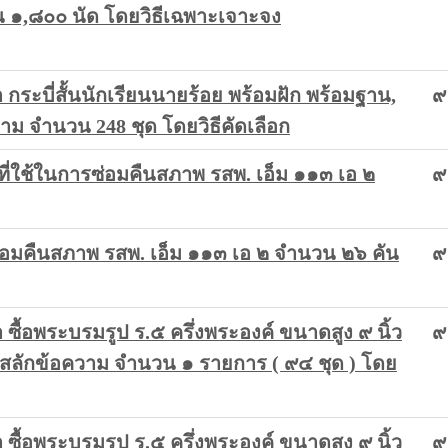
น ๑,๘๐๐ นัด โดยวิธีเฉพาะเจาะจง
ระบี่สั้นนักเรียนนายร้อย พร้อมฝัก พร้อมฐาน,
๙
ม จำนวน 248 ชุด โดยวิธีคัดเลือก
 ที่ใช้ในการซ่อมคืนสภาพ รสพ. เอ็ม ๑๑๓ เอ ๒
๙
ารซ่อมคืนสภาพ รสพ. เอ็ม ๑๑๓ เอ ๒ จำนวน ๒๖ คัน
๙
ื้อพระบรมรูป ร.๕ ครึ่งพระองค์ ขนาดสูง ๙ นิ้ว
๙
ลักข้อความ จำนวน ๑ รายการ ( ๙๔ ชุด ) โดย
ื้อพระบรมรูป ร.๕ ครึ่งพระองค์ ขนาดสูง ๙ นิ้ว
๙