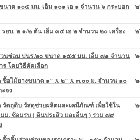
๙๕ ขนาด ๑๐๕ มม. เอ็ม ๑๐๑ เอ ๑ จำนวน ๖ กระบอก
๒
ต์ รยบ. ๒ ๑/๒ ตัน เอ็ม ๓๕ เอ ๒ จำนวน ๒๐ เครื่อง
๒
นส่วนซ่อม ปนร.๒๐ ขนาด ๑๕๕ มม. เอ็ม ๗๑ จำนวน
๒
 โดยวิธีคัดเลือก
ซื้อไม้ยางขนาด ๑" X ๒" X ๓.๐๐ ม. จำนวน ๑๐
๒
จาะจง
ตถุดิบ วัสดุช่วยผลิตและเคมีภัณฑ์ เพื่อใช้ใน
๒
ม. ซ้อมรบ ( ดินประสิว และอื่นๆ ) รวม ๗๙
ง
ซื้อชิ้นส่วนซ่อมของรถเกราะ V – ๑๕๐ จำนวน
๒