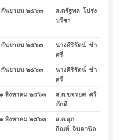
 กันยายน ๒๕๖๓
ส.ตรัฐพล โปร่ง
ปรีชา
 กันยายน ๒๕๖๓
นางศิริรัตน์ ขำ
ศรี
 กันยายน ๒๕๖๓
นางศิริรัตน์ ขำ
ศรี
๑ สิงหาคม ๒๕๖๓
ส.ต.ขจรยศ ศรี
ภักดี
๑ สิงหาคม ๒๕๖๓
ส.ต.สุภ
กิณห์ จินดานิล