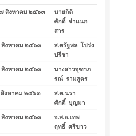
๗ สิงหาคม ๒๕๖๓
นายกิติ
ศักดิ์ จำแนก
สาร
 สิงหาคม ๒๕๖๓
ส.ตรัฐพล โปร่ง
ปรีชา
 สิงหาคม ๒๕๖๓
นางสาวจุฑาภ
รณ์ รามสูตร
 สิงหาคม ๒๕๖๓
ส.ต.นรา
ศักดิ์ บุญมา
 สิงหาคม ๒๕๖๓
จ.ส.อ.เทพ
ฤทธิ์ ศรีขาว