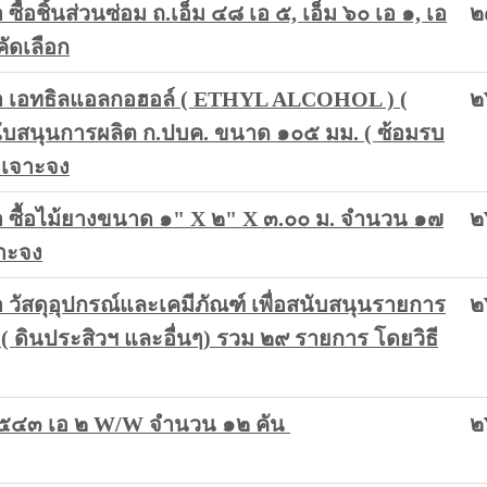
อชิ้นส่วนซ่อม ถ.เอ็ม ๔๘ เอ ๕, เอ็ม ๖๐ เอ ๑, เอ
๒
ัดเลือก
 เอทธิลแอลกอฮอล์ ( ETHYL ALCOHOL ) (
๒
อสนับสนุนการผลิต ก.ปบค. ขนาด ๑๐๕ มม. ( ซ้อมรบ
ะเจาะจง
ซื้อไม้ยางขนาด ๑" X ๒" X ๓.๐๐ ม. จำนวน ๑๗
๒
จาะจง
ัสดุอุปกรณ์และเคมีภัณฑ์ เพื่อสนับสนุนรายการ
๒
 ( ดินประสิวฯ และอื่นๆ) รวม ๒๙ รายการ โดยวิธี
อ็ม ๕๔๓ เอ ๒ W/W จำนวน ๑๒ คัน
๒