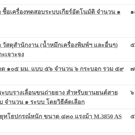
ื้อเครื่องทดสอบระบบเกียร์อัตโนมัติ จำนวน ๑
๑
สดุสำนักงาน (นํ้าหมึกเครื่องพิมพ์ฯ และอื่นๆ)
๕
าะเจาะจง
ขนาด ๑๐๕ มม. แบบ ๕๖ จำนวน ๖ กระบอก รวม ๕๙
๗
้งระบบรางเลื่อนขนถ่ายยาง สำหรับยานยนต์สาย
๖
็บ จำนวน ๑ ระบบ โดยวิธีคัดเลือก
งยุทโธปกรณ์หนัก ขนาด ๔๓๐ แรงม้า M.3850 AS
๕