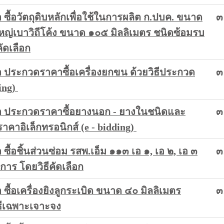
ื้อวัตถุดิบหลักเพื่อใช้ในการผลิต ก.ปบค. ขนาด
๓
ญ่เบาวิถีโค้ง ขนาด ๑๐๕ มิลลิเมตร ชนิดซ้อมรบ
ัดเลือก
ประกวดราคาซื้อเครื่องยกขน ด้วยวิธีประกวด
๓
ding)
 ประกวดราคาซื้อยางนอก - ยางในชนิดและ
๓
าคาอิเล็กทรอนิกส์ (e - bidding)
้อชิ้นส่วนซ่อม รสพ.เอ็ม ๑๑๓ เอ ๑, เอ ๒, เอ ๓
๓
าร โดยวิธีคัดเลือก
้อเครื่องยิงลูกระเบิด ขนาด ๔๐ มิลลิเมตร
๓
ีเฉพาะเจาะจง