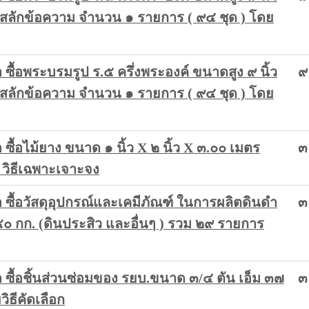
ลักข้อความ จำนวน ๑ รายการ ( ๙๔ ชุด ) โดย
ื้อพระบรมรูป ร.๕ ครึ่งพระองค์ ขนาดสูง ๙ นิ้ว
๙
ลักข้อความ จำนวน ๑ รายการ ( ๙๔ ชุด ) โดย
้อไม้ยาง ขนาด ๑ นิ้ว X ๒ นิ้ว X ๓.๐๐ เมตร
๓
วิธีเฉพาะเจาะจง
ื้อวัสดุอุปกรณ์และเคมีภัณฑ์ ในการผลิตดินดำ
๓
๐ กก. (ดินประสิว และอื่นๆ ) รวม ๒๙ รายการ
ื้อชิ้นส่วนซ่อมของ รยบ.ขนาด ๓/๔ ตัน เอ็ม ๓๗
๓
ิธีคัดเลือก