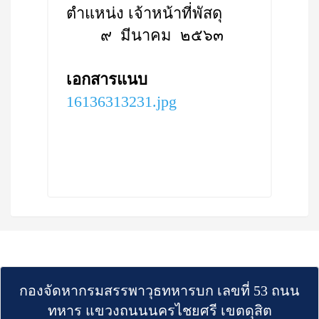
ตำแหน่ง เจ้าหน้าที่พัสดุ
๙ มีนาคม ๒๕๖๓
เอกสารแนบ
16136313231.jpg
กองจัดหากรมสรรพาวุธทหารบก เลขที่ 53 ถนน
ทหาร แขวงถนนนครไชยศรี เขตดุสิต