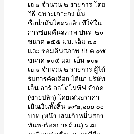
เอ ๑ จำนวน ๒ รายการ โดย
วิธีเฉพาะเจาะจง นั้น
ซื้อน้ำมันไฮดรอลิก ที่ใช้ใน
การซ่อมคืนสภาพ ปนร. ๒๐
ขนาด ๑๕๕ มม. เอ็ม ๗๑
และ ซ่อมคืนสภาพ ปบค.๙๕
ขนาด ๑๐๕ มม. เอ็ม ๑๐๑
เอ ๑ จำนวน ๒ รายการ ผู้ได้
รับการคัดเลือก ได้แก่ บริษัท
เอ็น อาร์ ออโตโมทีฟ จำกัด
(ขายปลีก) โดยเสนอราคา
เป็นเงินทั้งสิ้น ๑๙๒,๖๐๐.๐๐
บาท (หนึ่งแสนเก้าหมื่นสอง
พันหกร้อยบาทถ้วน) รวม