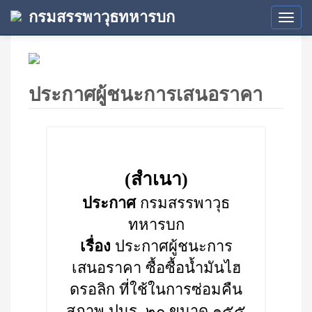
กรมสรรพาวุธทหารบก
Tog
navi
ประกาศผู้ชนะการเสนอราคา
(สำเนา)
ประกาศ
กรมสรรพาวุธ
ทหารบก
เรื่อง
ประกาศผู้ชนะการ
เสนอราคา ซื้อซื้อน้ำมันไฮ
ดรอลิก ที่ใช้ในการซ่อมคืน
สภาพ ปนร. ๒๐ ขนาด ๑๕๕