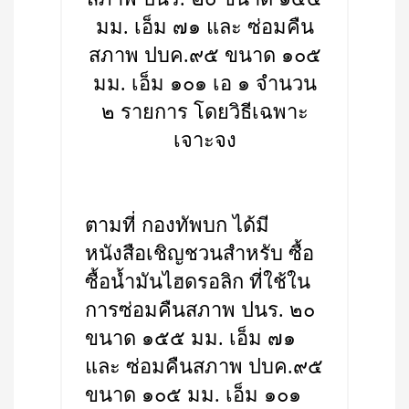
มม. เอ็ม ๗๑ และ ซ่อมคืน
สภาพ ปบค.๙๕ ขนาด ๑๐๕
มม. เอ็ม ๑๐๑ เอ ๑ จำนวน
๒ รายการ โดยวิธีเฉพาะ
เจาะจง
ตามที่ กองทัพบก ได้มี
หนังสือเชิญชวนสำหรับ ซื้อ
ซื้อน้ำมันไฮดรอลิก ที่ใช้ใน
การซ่อมคืนสภาพ ปนร. ๒๐
ขนาด ๑๕๕ มม. เอ็ม ๗๑
และ ซ่อมคืนสภาพ ปบค.๙๕
ขนาด ๑๐๕ มม. เอ็ม ๑๐๑