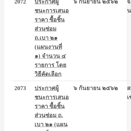
2072
ประกาศผู้
๖ กันยายน ๒๕๖๒
จ
ชนะการเสนอ
น
ราคา ซื้อชิ้น
ส่วนซ่อม
ถ.เบา ๒๑
(แผนงานที่
๑) จำนวน ๔
รายการ โดย
วิธีคัดเลือก
2073
ประกาศผู้
๖ กันยายน ๒๕๖๒
ส
ชนะการเสนอ
เ
ราคา ซื้อชิ้น
ส่วนซ่อม ถ.
เบา ๒๑ (แผน