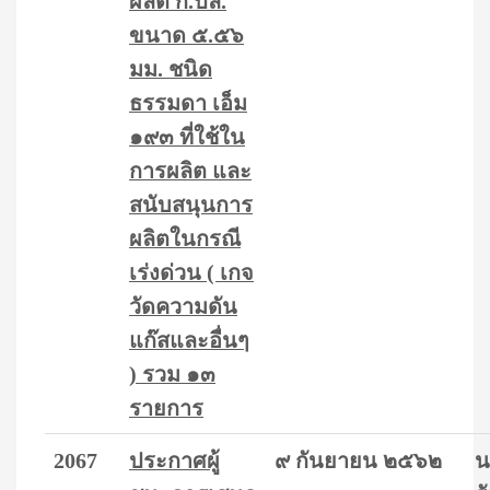
ผลิต ก.ปล.
ขนาด ๕.๕๖
มม. ชนิด
ธรรมดา เอ็ม
๑๙๓ ที่ใช้ใน
การผลิต และ
สนับสนุนการ
ผลิตในกรณี
เร่งด่วน ( เกจ
วัดความดัน
แก๊สและอื่นๆ
) รวม ๑๓
รายการ
2067
ประกาศผู้
๙ กันยายน ๒๕๖๒
น