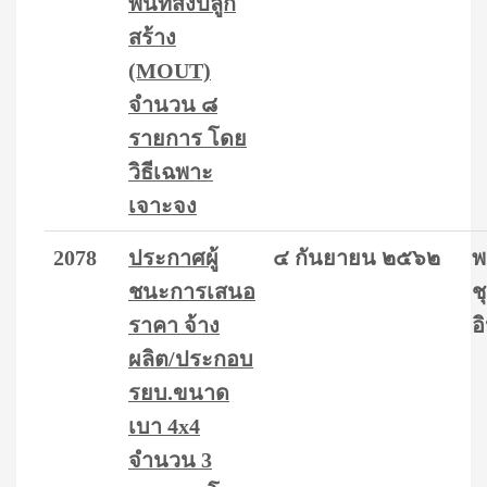
พื้นที่สิ่งปลูก
สร้าง
(MOUT)
จำนวน ๘
รายการ โดย
วิธีเฉพาะ
เจาะจง
2078
ประกาศผู้
๔ กันยายน ๒๕๖๒
พ
ชนะการเสนอ
ช
ราคา จ้าง
อ
ผลิต/ประกอบ
รยบ.ขนาด
เบา 4x4
จำนวน 3