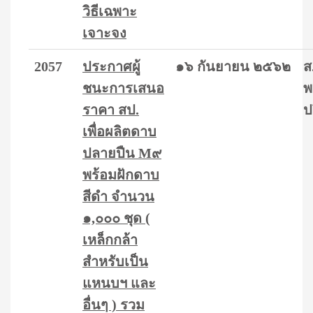
วิธีเฉพาะ
เจาะจง
2057
ประกาศผู้
๑๖ กันยายน ๒๕๖๒
ส
ชนะการเสนอ
พ
ราคา สป.
ป
เพื่อผลิตดาบ
ปลายปืน M๙
พร้อมฝักดาบ
สีดำ จำนวน
๑,๐๐๐ ชุด (
เหล็กกล้า
สำหรับเป็น
แหนบฯ และ
อื่นๆ ) รวม