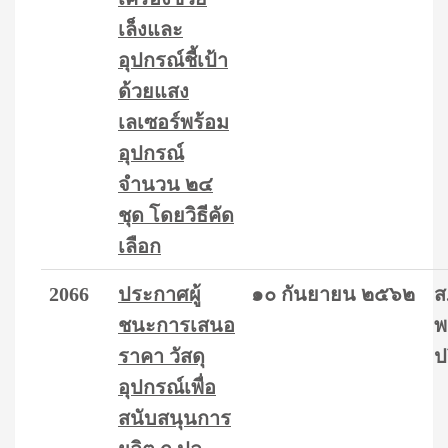
เล็งและ
อุปกรณ์ชี้เป้า
ด้วยแสง
เลเซอร์พร้อม
อุปกรณ์
จำนวน ๒๔
ชุด โดยวิธีคัด
เลือก
2066
ประกาศผู้
๑๐ กันยายน ๒๕๖๒
ส
ชนะการเสนอ
พ
ราคา วัสดุ
ป
อุปกรณ์เพื่อ
สนับสนุนการ