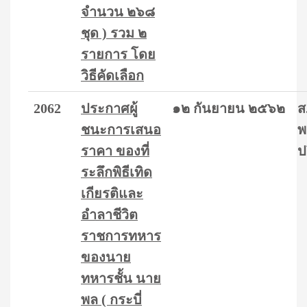
จำนวน ๒๖๘
ชุด ) รวม ๒
รายการ โดย
วิธีคัดเลือก
2062
ประกาศผู้
๑๒ กันยายน ๒๕๖๒
ส
ชนะการเสนอ
พ
ราคา ของที่
ป
ระลึกพิธีเทิด
เกียรติและ
อำลาชีวิต
ราชการทหาร
ของนาย
ทหารชั้น นาย
พล ( กระบี่