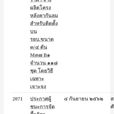
ผลิตโครง
หลังคากันลม
สำหรับติดตั้ง
บน
รยบ.ขนาด
๓/๔ ตัน
M๓๗ B๑
จำนวน ๑๑๘
ชุด โดยวิธี
เฉพาะ
เจาะจง
2071
ประกาศผู้
๔ กันยายน ๒๕๖๒
ส
ชนะการจัด
ศ