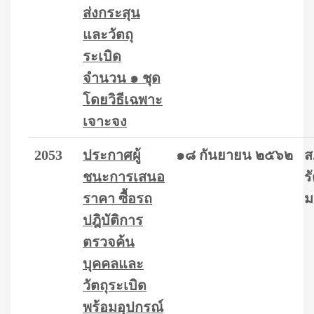
ส่งกระสุน
และวัตถุ
ระเบิด
จำนวน ๑ ชุด
โดยวิธีเฉพาะ
เจาะจง
2053
ประกาศผู้
๑๘ กันยายน ๒๕๖๒
ส
ชนะการเสนอ
ร
ราคา ซื้อรถ
ม
ปฎิบัติการ
ตรวจค้น
บุคคลและ
วัตถุระเบิด
พร้อมอุปกรณ์