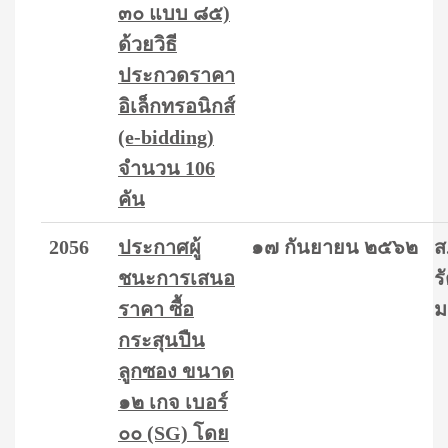
๓๐ แบบ ๘๕)
ด้วยวิธี
ประกวดราคา
อิเล็กทรอนิกส์
(e-bidding)
จำนวน 106
คัน
2056
ประกาศผู้
๑๗ กันยายน ๒๕๖๒
ส
ชนะการเสนอ
ร
ราคา ซื้อ
ม
กระสุนปืน
ลูกซอง ขนาด
๑๒ เกจ เบอร์
๐๐ (SG) โดย