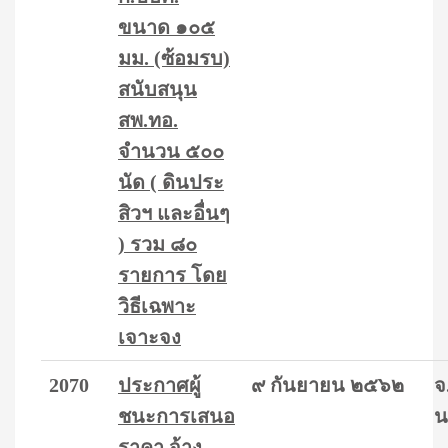
ขนาด ๑๐๕
มม. (ซ้อมรบ)
สนับสนุน
สพ.ทอ.
จำนวน ๕๐๐
นัด ( ดินประ
สิวฯ และอื่นๆ
) รวม ๘๐
รายการ โดย
วิธีเฉพาะ
เจาะจง
2070
ประกาศผู้
๙ กันยายน ๒๕๖๒
จ
ชนะการเสนอ
น
ราคา จ้าง