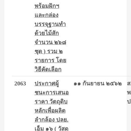
พร้อมฝักฯ
และกล่อง
บรรจุฐานทำ
ด้วยไม้สัก
จำนวน ๒๖๘
ชุด ) รวม ๒
รายการ โดย
วิธีคัดเลือก
2063
ประกาศผู้
๑๑ กันยายน ๒๕๖๒
ส
ชนะการเสนอ
พ
ราคา วัตถุดิบ
ป
หลักเพื่อผลิต
ลำกล้อง ปลย.
เอ็ม ๑๖ ( วัสดุ