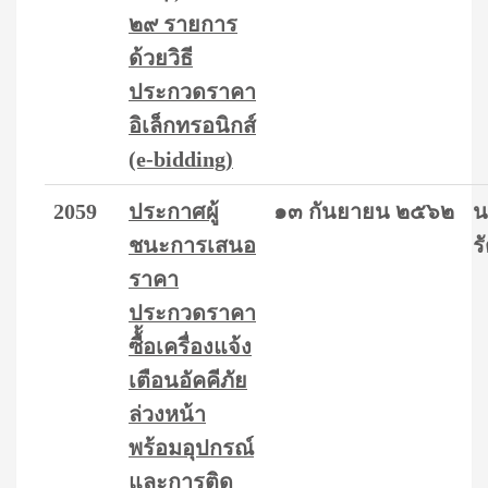
๒๙ รายการ
ด้วยวิธี
ประกวดราคา
อิเล็กทรอนิกส์
(e-bidding)
2059
ประกาศผู้
๑๓ กันยายน ๒๕๖๒
น
ชนะการเสนอ
ร
ราคา
ประกวดราคา
ซื้้อเครื่องแจ้ง
เตือนอัคคีภัย
ล่วงหน้า
พร้อมอุปกรณ์
และการติด