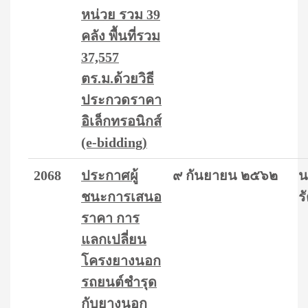
หน่วย รวม 39
คลัง พื้นที่รวม
37,557
ตร.ม.ด้วยวิธี
ประกวดราคา
อิเล็กทรอนิกส์
(e-bidding)
2068
ประกาศผู้
๙ กันยายน ๒๕๖๒
น
ชนะการเสนอ
ร
ราคา การ
แลกเปลี่ยน
โครงยางนอก
รถยนต์ชำรุด
กับยางนอก