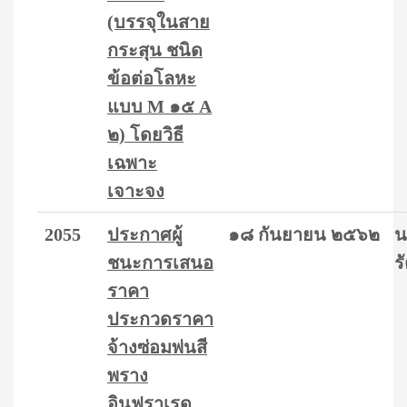
(บรรจุในสาย
กระสุน ชนิด
ข้อต่อโลหะ
แบบ M ๑๕ A
๒) โดยวิธี
เฉพาะ
เจาะจง
2055
ประกาศผู้
๑๘ กันยายน ๒๕๖๒
น
ชนะการเสนอ
ร
ราคา
ประกวดราคา
จ้างซ่อมพ่นสี
พราง
อินฟราเรด