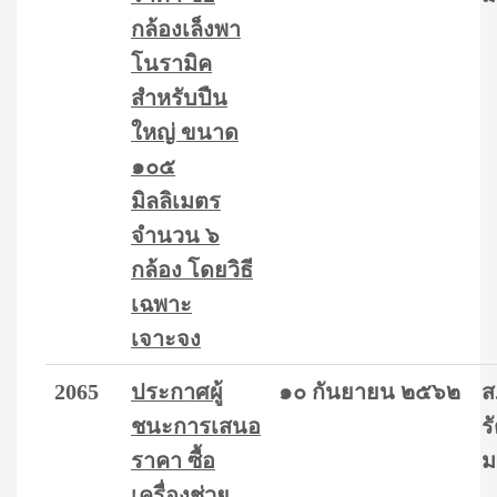
กล้องเล็งพา
โนรามิค
สำหรับปืน
ใหญ่ ขนาด
๑๐๕
มิลลิเมตร
จำนวน ๖
กล้อง โดยวิธี
เฉพาะ
เจาะจง
2065
ประกาศผู้
๑๐ กันยายน ๒๕๖๒
ส
ชนะการเสนอ
ร
ราคา ซื้อ
ม
เครื่องช่วย