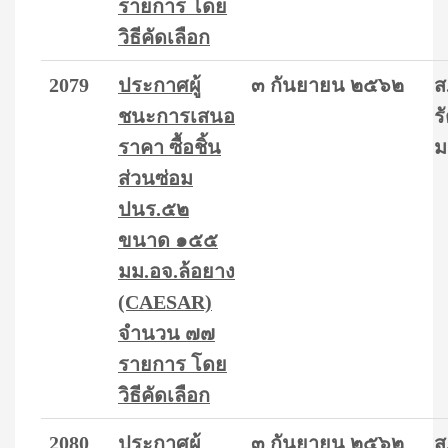
รายการ โดย
วิธีคัดเลือก
2079
ประกาศผู้
๓ กันยายน ๒๕๖๒
ส
ชนะการเสนอ
ร
ราคา ซื้อชิ้น
ม
ส่วนซ่อม
ปนร.๕๒
ขนาด ๑๕๕
มม.อจ.ล้อยาง
(CAESAR)
จำนวน ๗๗
รายการ โดย
วิธีคัดเลือก
2080
ประกาศผู้
๓ กันยายน ๒๕๖๒
ส