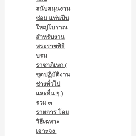
สนับสนุนงาน
ซ่อม แท่นปืน
ใหญ่โบราณ
สำหรับงาน
พระราชพิธี
บรม
ราชาภิเษก (
ชุดปฏิบัติงาน
ช่างทั่วไป
และอื่น ๆ )
รวม ๓
รายการ โดย
วิธีเฉพาะ
เจาะจง