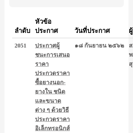
หัวข้อ
ลำดับ
ประกาศ
วันที่ประกาศ
ผ
2051
ประกาศผู้
๑๘ กันยายน ๒๕๖๒
ส
ชนะการเสนอ
พ
ราคา
ส
ประกวดราคา
ซื้อยางนอก-
ยางใน ชนิด
และขนาด
ต่าง ๆ ด้วยวิธี
ประกวดราคา
อิเล็กทรอนิกส์