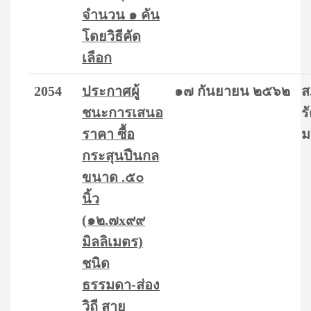
จำนวน ๑ คัน
โดยวิธีคัด
เลือก
2054
ประกาศผู้
๑๗ กันยายน ๒๕๖๒
ส
ชนะการเสนอ
ร
ราคา ซื้อ
ม
กระสุนปืนกล
ขนาด .๕๐
นิ้ว
(๑๒.๗x๙๙
มิลลิเมตร)
ชนิด
ธรรมดา-ส่อง
วิถี สาย