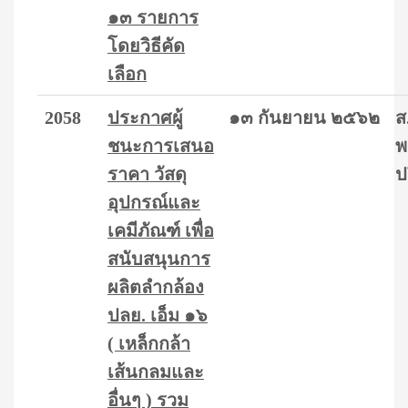
๑๓ รายการ
โดยวิธีคัด
เลือก
2058
ประกาศผู้
๑๓ กันยายน ๒๕๖๒
ส
ชนะการเสนอ
พ
ราคา วัสดุ
ป
อุปกรณ์และ
เคมีภัณฑ์ เพื่อ
สนับสนุนการ
ผลิตลำกล้อง
ปลย. เอ็ม ๑๖
( เหล็กกล้า
เส้นกลมและ
อื่นๆ ) รวม