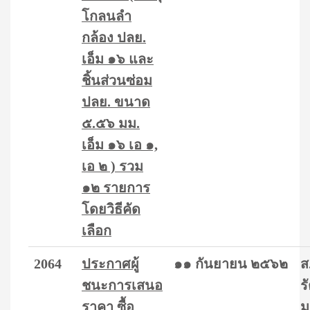
โกลนลำ
กล้อง ปลย.
เอ็ม ๑๖ และ
ชิ้นส่วนซ่อม
ปลย. ขนาด
๕.๕๖ มม.
เอ็ม ๑๖ เอ ๑,
เอ ๒ ) รวม
๑๒ รายการ
โดยวิธีคัด
เลือก
2064
ประกาศผู้
๑๑ กันยายน ๒๕๖๒
ส
ชนะการเสนอ
ร
ราคา ซื้อ
ม