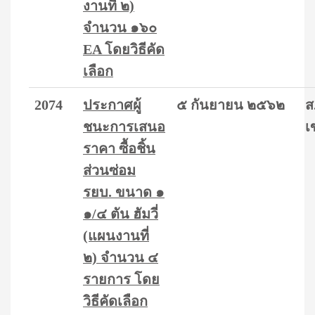
งานที่ ๒)
จำนวน ๑๖๐
EA โดยวิธีคัด
เลือก
2074
ประกาศผู้
๕ กันยายน ๒๕๖๒
ส
ชนะการเสนอ
เ
ราคา ซื้อชิ้น
ส่วนซ่อม
รยบ. ขนาด ๑
๑/๔ ตัน ฮัมวี่
(แผนงานที่
๒) จำนวน ๔
รายการ โดย
วิธีคัดเลือก