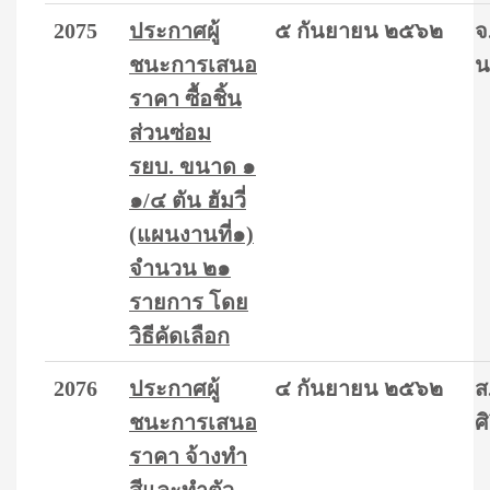
2075
ประกาศผู้
๕ กันยายน ๒๕๖๒
จ
ชนะการเสนอ
น
ราคา ซื้อชิ้น
ส่วนซ่อม
รยบ. ขนาด ๑
๑/๔ ตัน ฮัมวี่
(แผนงานที่๑)
จำนวน ๒๑
รายการ โดย
วิธีคัดเลือก
2076
ประกาศผู้
๔ กันยายน ๒๕๖๒
ส
ชนะการเสนอ
ศิ
ราคา จ้างทำ