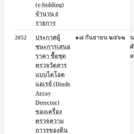
(e-bidding)
จำนวน 8
รายการ
2052
ประกาศผู้
๑๘ กันยายน ๒๕๖๒
น
ชนะการเสนอ
ศ
ราคา ซื้อชุด
ส
ตรวจวัดสาร
แบบไดโอด
แอเรย์ (Diode
Array
Detector)
ของเครื่อง
ตรวจความ
ถาวรของดิน