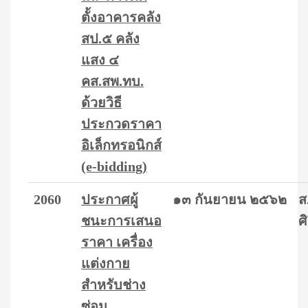
ตั้งอาคารคลัง
สป.๕ คลัง
แสง ๔
คส.สพ.ทบ.
ด้วยวิธี
ประกวดราคา
อิเล็กทรอนิกส์
(e-bidding)
2060
ประกาศผู้
๑๓ กันยายน ๒๕๖๒
ส
ชนะการเสนอ
ศิ
ราคา เครื่อง
แต่งกาย
สำหรับช่าง
ซ่อม