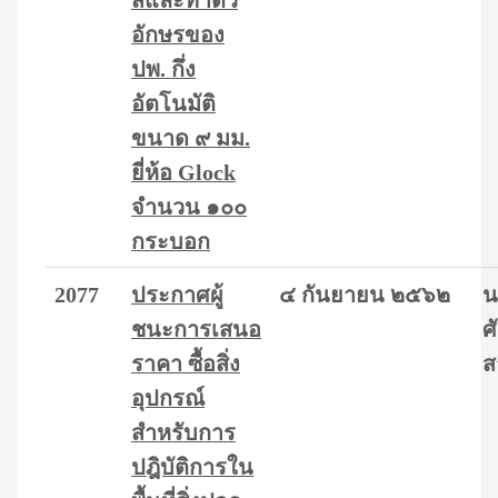
สีและทำตัว
อักษรของ
ปพ. กึ่ง
อัตโนมัติ
ขนาด ๙ มม.
ยี่ห้อ Glock
จำนวน ๑๐๐
กระบอก
2077
ประกาศผู้
๔ กันยายน ๒๕๖๒
น
ชนะการเสนอ
ศ
ราคา ซื้อสิ่ง
ส
อุปกรณ์
สำหรับการ
ปฎิบัติการใน