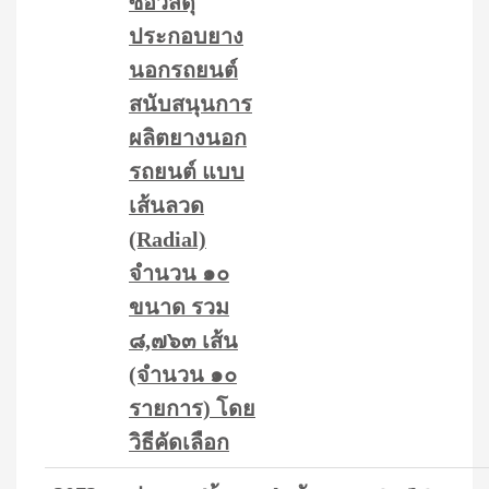
ซื้อวัสดุ
ประกอบยาง
นอกรถยนต์
สนับสนุนการ
ผลิตยางนอก
รถยนต์ แบบ
เส้นลวด
(Radial)
จำนวน ๑๐
ขนาด รวม
๘,๗๖๓ เส้น
(จำนวน ๑๐
รายการ) โดย
วิธีคัดเลือก