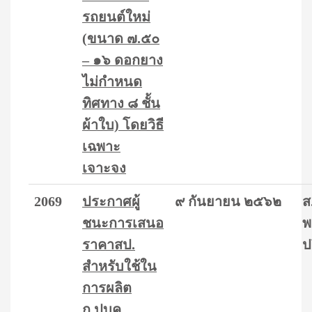
รถยนต์ใหม่
(ขนาด ๗.๕๐
– ๑๖ ดอกยาง
ไม่กำหนด
ทิศทาง ๘ ชั้น
ผ้าใบ) โดยวิธี
เฉพาะ
เจาะจง
2069
ประกาศผู้
๙ กันยายน ๒๕๖๒
ส
ชนะการเสนอ
พ
ราคาสป.
ป
สำหรับใช้ใน
การผลิต
ก.ปบค.