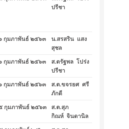
ปรีชา
๖ กุมภาพันธ์ ๒๕๖๓
น.สรสริน แสง
สุชล
๖ กุมภาพันธ์ ๒๕๖๓
ส.ตรัฐพล โปร่ง
ปรีชา
๖ กุมภาพันธ์ ๒๕๖๓
ส.ต.ขจรยศ ศรี
ภักดี
๕ กุมภาพันธ์ ๒๕๖๓
ส.ต.สุภ
กิณห์ จินดานิล