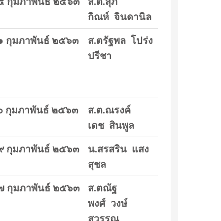
๕ กุมภาพันธ์ ๒๕๖๓
ส.ต.สุภ
กิณห์ จินดานิล
๑ กุมภาพันธ์ ๒๕๖๓
ส.ตรัฐพล โปร่ง
ปรีชา
๐ กุมภาพันธ์ ๒๕๖๓
ส.ต.ณรงค์
เดช สินพูล
๙ กุมภาพันธ์ ๒๕๖๓
น.สรสริน แสง
สุชล
๗ กุมภาพันธ์ ๒๕๖๓
ส.ตณัฐ
พงศ์ วงษ์
สุวรรณ