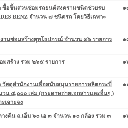
ซื้อชิ้นส่วนซ่อมรถยนต์สงครามชนิดช่วยรบ
๑
DES BENZ จำนวน ๗ ชนิดรถ โดยวิธีเฉพาะ
สนุนงานซ่อมสร้างยุทโธปกรณ์ จำนวน ๓๖ รายการ
๑
ารซ่อมสร้าง รวม ๒๖๕ รายการ
๑
ัสดุสำนักงานเพื่อสนับสนุนรายการผลิตกระบี่
๑
น ๕,๐๐๐ เล่ม (กระดาษถ่ายเอกสารและอื่นๆ )
าะเจาะจง
กลางคืน ถ.เอ็ม ๖๐ เอ ๓ จำนวน ๑๐ กล้อง รวม ๓
๑