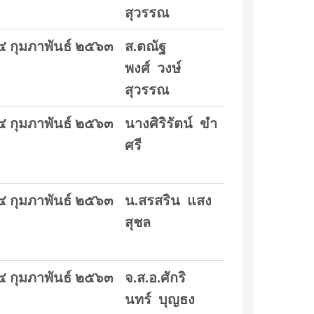
สุวรรณ
๔ กุมภาพันธ์ ๒๕๖๓
ส.ตณัฐ
พงศ์ วงษ์
สุวรรณ
๔ กุมภาพันธ์ ๒๕๖๓
นางศิริรัตน์ ขำ
ศรี
๔ กุมภาพันธ์ ๒๕๖๓
น.สรสริน แสง
สุชล
๔ กุมภาพันธ์ ๒๕๖๓
จ.ส.อ.ศักริ
นทร์ บุญธง