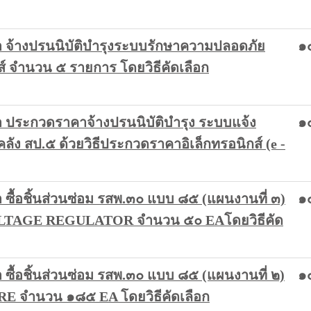
จ้างปรนนิบัติบำรุงระบบรักษาความปลอดภัย
๑
ส์ จำนวน ๕ รายการ โดยวิธีคัดเลือก
ประกวดราคาจ้างปรนนิบัติบำรุง ระบบแจ้ง
๑
ลัง สป.๕ ด้วยวิธีประกวดราคาอิเล็กทรอนิกส์ (e -
ื้อชิ้นส่วนซ่อม รสพ.๓๐ แบบ ๘๕ (แผนงานที่ ๓)
๑
LTAGE REGULATOR จำนวน ๕๐ EAโดยวิธีคัด
ื้อชิ้นส่วนซ่อม รสพ.๓๐ แบบ ๘๕ (แผนงานที่ ๒)
๑
 จำนวน ๑๘๕ EA โดยวิธีคัดเลือก