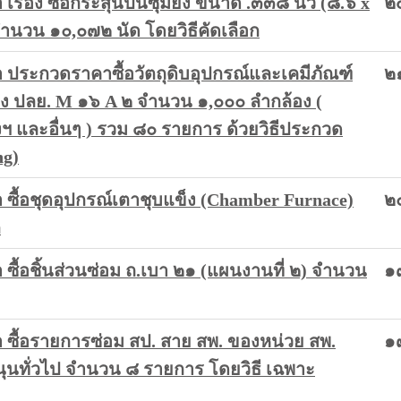
่อง ซื้อกระสุนปืนซุ่มยิง ขนาด .๓๓๘ นิ้ว (๘.๖ x
๒
จำนวน ๑๐,๐๗๒ นัด โดยวิธีคัดเลือก
ประกวดราคาซื้อวัตถุดิบอุปกรณ์และเคมีภัณฑ์
๒
ง ปลย. M ๑๖ A ๒ จำนวน ๑,๐๐๐ ลำกล้อง (
ฯ และอื่นๆ ) รวม ๘๐ รายการ ด้วยวิธีประกวด
ng)
ื้อชุดอุปกรณ์เตาชุบแข็ง (Chamber Furnace)
๒
ก
ื้อชิ้นส่วนซ่อม ถ.เบา ๒๑ (แผนงานที่ ๒) จำนวน
๑
ซื้อรายการซ่อม สป. สาย สพ. ของหน่วย สพ.
๑
นทั่วไป จำนวน ๘ รายการ โดยวิธี เฉพาะ