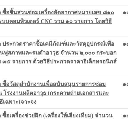
ซื้อชิ้นส่วนซ่อมเครื่องอัดอากาศหมายเลข ๘๑๐
๑
ระบบคอมพิวเตอร์ CNC รวม ๑๐ รายการ โดยวิธี
ระกวดราคาซื้อเคมีภัณฑ์และวัสดุอุปกรณ์เพื่อ
๑
ื้นฟูสภาพและรมดำอาวุธ จำนวน ๒,๐๐๐ กระบอก
ม ๓๕ รายการ ด้วยวิธีประกวดราคาอิเล็กทรอนิกส์
ื้อวัสดุสำนักงานเพื่อสนับสนุนรายการซ่อม
๑
ักรใน โรงงานผลิตอาวุธ (กระดาษถ่ายเอกสารและ
ิธีเฉพาะเจาะจง
อเครื่องช่วยฝึก (เครื่องให้เสียงเทียม) จำนวน
๑