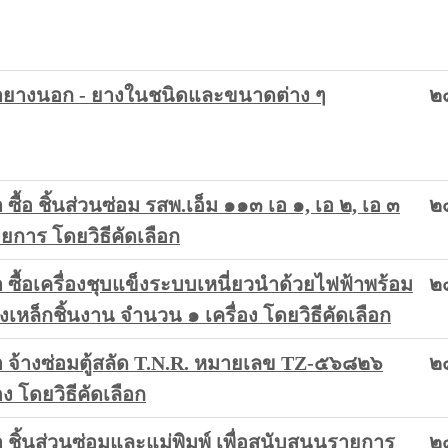
ยางนอก - ยางในชนิดและขนาดต่าง ๆ
๒
้อ ชิ้นส่วนซ่อม รสพ.เอ็ม ๑๑๓ เอ ๑, เอ ๒, เอ ๓
๒
ยการ โดยวิธีคัดเลือก
ื้อเครื่องชุบแข็งระบบเหนี่ยวนำด้วยไฟฟ้าพร้อม
๒
องเหล็กชิ้นงาน จำนวน ๑ เครื่อง โดยวิธีคัดเลือก
จ้างซ่อมตู้สลัด T.N.R. หมายเลข TZ-๕๖๘๒๖
๒
อง โดยวิธีคัดเลือก
ิ้นส่วนซ่อมและแม่พิมพ์ เพื่อสนับสนุนรายการ
๒