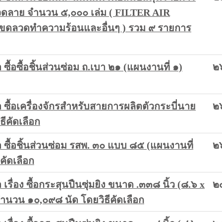
วดลาย จำนวน ๕,๐๐๐ เล่ม ( FILTER AIR
ลวดทำความร้อนและอื่นๆ ) รวม ๙ รายการ
้อซื้อชิ้นส่วนซ่อม ถ.เบา ๒๑ (แผนงานที่ ๑)
๒
ื้อเครื่องจักรสำหรับสายการผลิตตัวกระบี่นาย
๒
ีคัดเลือก
ื้อชิ้นส่วนซ่อม รสพ. ๓๐ แบบ ๘๕ (แผนงานที่
๒
คัดเลือก
่อง ซื้อกระสุนปืนซุ่มยิง ขนาด .๓๓๘ นิ้ว (๘.๖ x
๒
จำนวน ๑๐,๐๙๘ นัด โดยวิธีคัดเลือก