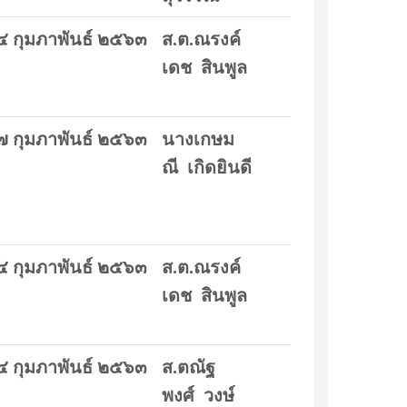
๔ กุมภาพันธ์ ๒๕๖๓
ส.ต.ณรงค์
เดช สินพูล
๗ กุมภาพันธ์ ๒๕๖๓
นางเกษม
ณี เกิดยินดี
๔ กุมภาพันธ์ ๒๕๖๓
ส.ต.ณรงค์
เดช สินพูล
๔ กุมภาพันธ์ ๒๕๖๓
ส.ตณัฐ
พงศ์ วงษ์