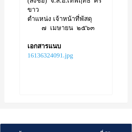
(ลงชื่อ) จ.ส.อ.เทพฤทธิ์ ศรี
ขาว
ตำแหน่ง เจ้าหน้าที่พัสดุ
๗ เมษายน ๒๕๖๓
เอกสารแนบ
16136324091.jpg