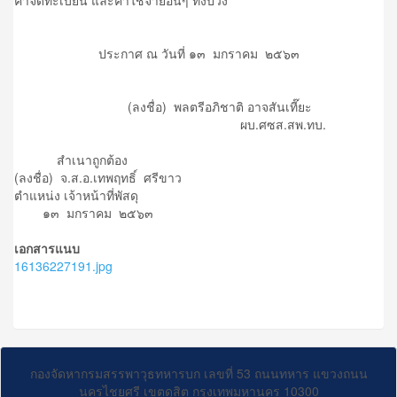
ประกาศ ณ วันที่ ๑๓ มกราคม ๒๕๖๓
(ลงชื่อ) พลตรีอภิชาติ อาจสันเที๊ยะ
ผบ.ศซส.สพ.ทบ.
สำเนาถูกต้อง
(ลงชื่อ) จ.ส.อ.เทพฤทธิ์ ศรีขาว
ตำแหน่ง เจ้าหน้าที่พัสดุ
๑๓ มกราคม ๒๕๖๓
เอกสารแนบ
16136227191.jpg
กองจัดหากรมสรรพาวุธทหารบก เลขที่ 53 ถนนทหาร แขวงถนน
นครไชยศรี เขตดุสิต กรุงเทพมหานคร 10300