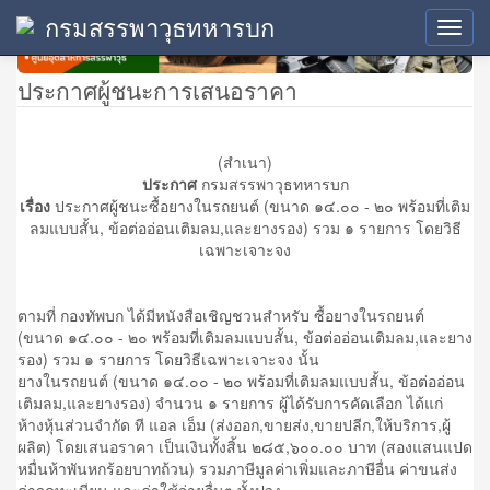
กรมสรรพาวุธทหารบก
Toggl
navig
ประกาศผู้ชนะการเสนอราคา
(สำเนา)
ประกาศ
กรมสรรพาวุธทหารบก
เรื่อง
ประกาศผู้ชนะซื้อยางในรถยนต์ (ขนาด ๑๔.๐๐ - ๒๐ พร้อมที่เติม
ลมแบบสั้น, ข้อต่ออ่อนเติมลม,และยางรอง) รวม ๑ รายการ โดยวิธี
เฉพาะเจาะจง
ตามที่ กองทัพบก ได้มีหนังสือเชิญชวนสำหรับ ซื้อยางในรถยนต์
(ขนาด ๑๔.๐๐ - ๒๐ พร้อมที่เติมลมแบบสั้น, ข้อต่ออ่อนเติมลม,และยาง
รอง) รวม ๑ รายการ โดยวิธีเฉพาะเจาะจง นั้น
ยางในรถยนต์ (ขนาด ๑๔.๐๐ - ๒๐ พร้อมที่เติมลมแบบสั้น, ข้อต่ออ่อน
เติมลม,และยางรอง) จำนวน ๑ รายการ ผู้ได้รับการคัดเลือก ได้แก่
ห้างหุ้นส่วนจำกัด ที แอล เอ็ม (ส่งออก,ขายส่ง,ขายปลีก,ให้บริการ,ผู้
ผลิต) โดยเสนอราคา เป็นเงินทั้งสิ้น ๒๘๕,๖๐๐.๐๐ บาท (สองแสนแปด
หมื่นห้าพันหกร้อยบาทถ้วน) รวมภาษีมูลค่าเพิ่มและภาษีอื่น ค่าขนส่ง
ค่าจดทะเบียน และค่าใช้จ่ายอื่นๆ ทั้งปวง