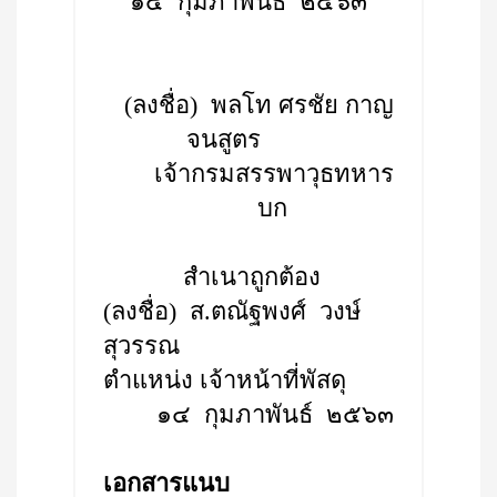
๑๔ กุมภาพันธ์ ๒๕๖๓
(ลงชื่อ) พลโท ศรชัย กาญ
จนสูตร
เจ้ากรมสรรพาวุธทหาร
บก
สำเนาถูกต้อง
(ลงชื่อ) ส.ตณัฐพงศ์ วงษ์
สุวรรณ
ตำแหน่ง เจ้าหน้าที่พัสดุ
๑๔ กุมภาพันธ์ ๒๕๖๓
เอกสารแนบ