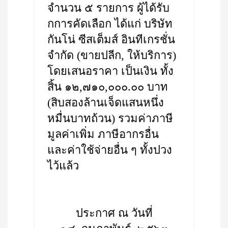
จำนวน ๕ รายการ ผู้ได้รับ
กการคัดเลือก ได้แก่ บริษัท
กันโน่ ซีสเต็มส์ อินทีเกรชั่น
จำกัด (ขายปลีก, ให้บริการ)
โดยเสนอราคา เป็นเงิน ทั้ง
สิ้น ๑๒,๗๑๐,๐๐๐.๐๐ บาท
(สิบสองล้านเจ็ดแสนหนึ่ง
หมื่นบาทถ้วน) รวมค่าภาษี
มูลค่าเพิ่ม ภาษีอากรอื่น
และค่าใช้จ่ายอื่น ๆ ทั้งปวง
ไว้แล้ว
ประกาศ ณ วันที่