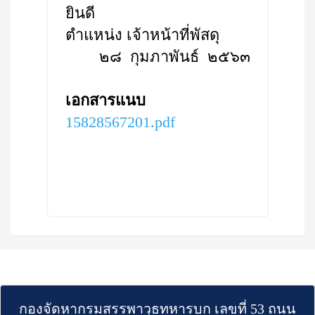
ยินดี
ตำแหน่ง เจ้าหน้าที่พัสดุ
๒๘ กุมภาพันธ์ ๒๕๖๓
เอกสารแนบ
15828567201.pdf
กองจัดหากรมสรรพาวุธทหารบก เลขที่ 53 ถนน