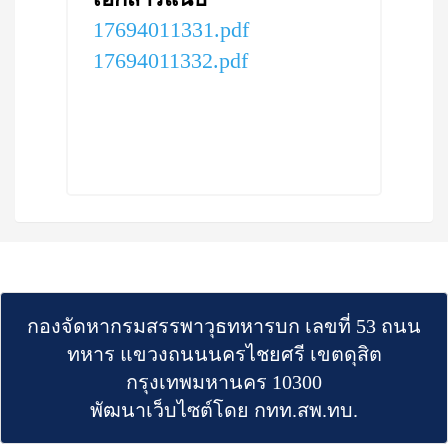
17694011331.pdf
17694011332.pdf
กองจัดหากรมสรรพาวุธทหารบก เลขที่ 53 ถนน
ทหาร แขวงถนนนครไชยศรี เขตดุสิต
กรุงเทพมหานคร 10300
พัฒนาเว็บไซต์โดย กทท.สพ.ทบ.