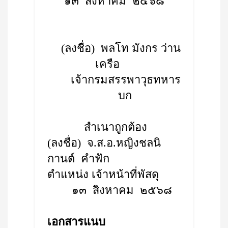
๑๓ สิงหาคม ๒๕๖๘
(ลงชื่อ) พลโท มังกร ว่าน
เครือ
เจ้ากรมสรรพาวุธทหาร
บก
สำเนาถูกต้อง
(ลงชื่อ) จ.ส.อ.หญิงชลนิ
กานต์ คำฟัก
ตำแหน่ง เจ้าหน้าที่พัสดุ
๑๓ สิงหาคม ๒๕๖๘
เอกสารแนบ