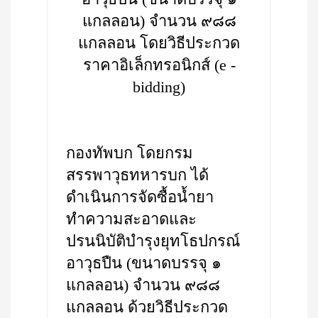
แกลลอน) จำนวน ๙๘๘
แกลลอน โดยวิธีประกวด
ราคาอิเล็กทรอนิกส์ (e -
bidding)
กองทัพบก โดยกรม
สรรพาวุธทหารบก ได้
ดำเนินการจัดซื้อน้ำยา
ทำความสะอาดและ
ปรนนิบัติบำรุงยุทโธปกรณ์
อาวุธปืน (ขนาดบรรจุ ๑
แกลลอน) จำนวน ๙๘๘
แกลลอน ด้วยวิธีประกวด