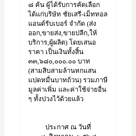
๘ คัน ผู้ได้รับการคัดเลือก
ได้แก่บริษัท ชัยเสรี-เม็ททอล
แอนด์รับเบอร์ จำกัด (ส่ง
ออก,ขายส่ง,ขายปลีก,ให้
บริการ,ผู้ผลิต) โดยเสนอ
ราคา เป็นเงินทั้งสิ้น
๓๓,๖๘๐,๐๐๐.๐๐ บาท
(สามสิบสามล้านหกแสน
แปดหมื่นบาทถ้วน) รวมภาษี
มูลค่าเพิ่ม และค่าใช้จ่ายอื่น
ๆ ทั้งปวงไว้ด้วยแล้ว
ประกาศ ณ วันที่