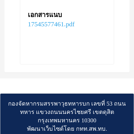
เอกสารแนบ
17545577461.pdf
กองจัดหากรมสรรพาวุธทหารบก เลขที่ 53 ถนน
ทหาร แขวงถนนนครไชยศรี เขตดุสิต
กรุงเทพมหานคร 10300
พัฒนาเว็บไซต์โดย กทท.สพ.ทบ.