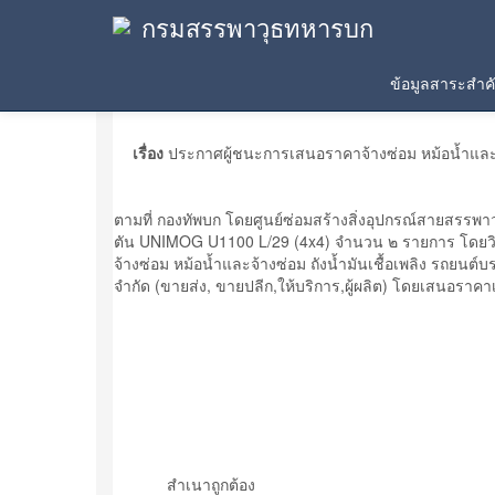
กรมสรรพาวุธทหารบก
ประกาศผู้ชนะการเสนอราคา
ข้อมูลสาระสำ
เรื่อง
ประกาศผู้ชนะการเสนอราคาจ้างซ่อม หม้อน้ำและจ
ตามที่ กองทัพบก โดยศูนย์ซ่อมสร้างสิ่งอุปกรณ์สายสรรพา
ตัน UNIMOG U1100 L/29 (4x4) จำนวน ๒ รายการ โดยวิธ
จ้างซ่อม หม้อน้ำและจ้างซ่อม ถังน้ำมันเชื้อเพลิง รถยนต
จำกัด (ขายส่ง, ขายปลีก,ให้บริการ,ผู้ผลิต) โดยเสนอราคาเป
สำเนาถูกต้อง