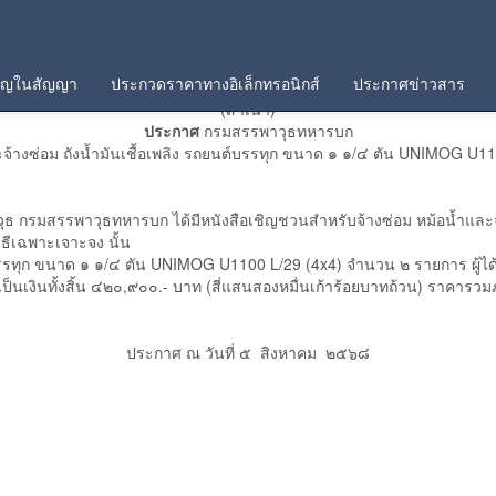
คัญในสัญญา
ประกวดราคาทางอิเล็กทรอนิกส์
ประกาศข่าวสาร
(สำเนา)
ประกาศ
กรมสรรพาวุธทหารบก
้างซ่อม ถังน้ำมันเชื้อเพลิง รถยนต์บรรทุก ขนาด ๑ ๑/๔ ตัน UNIMOG U1
วุธ กรมสรรพาวุธทหารบก ได้มีหนังสือเชิญชวนสำหรับจ้างซ่อม หม้อน้ำและจ้
ีเฉพาะเจาะจง นั้น
์บรรทุก ขนาด ๑ ๑/๔ ตัน UNIMOG U1100 L/29 (4x4) จำนวน ๒ รายการ ผู้ได้ร
็นเงินทั้งสิ้น ๔๒๐,๙๐๐.- บาท (สี่แสนสองหมื่นเก้าร้อยบาทถ้วน) ราคารวมภาษ
ประกาศ ณ วันที่ ๕ สิงหาคม ๒๕๖๘