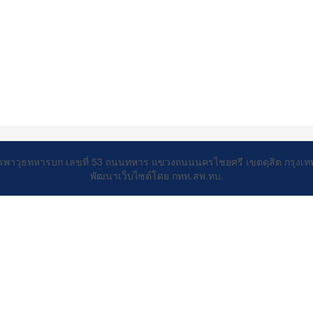
รพาวุธทหารบก เลขที่ 53 ถนนทหาร แขวงถนนนครไชยศรี เขตดุสิต กรุงเ
พัฒนาเว็บไซต์โดย กทท.สพ.ทบ.