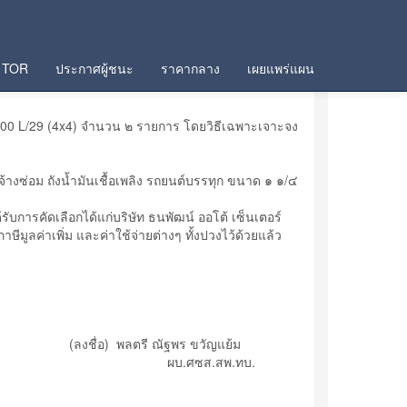
TOR
ประกาศผู้ชนะ
ราคากลาง
เผยแพร่แผน
100 L/29 (4x4) จำนวน ๒ รายการ โดยวิธีเฉพาะเจาะจง
างซ่อม ถังน้ำมันเชื้อเพลิง รถยนต์บรรทุก ขนาด ๑ ๑/๔
ับการคัดเลือกได้แก่บริษัท ธนพัฒน์ ออโต้ เซ็นเตอร์
ีมูลค่าเพิ่ม และค่าใช้จ่ายต่างๆ ทั้งปวงไว้ด้วยแล้ว
(ลงชื่อ) พลตรี ณัฐพร ขวัญแย้ม
ผบ.ศซส.สพ.ทบ.