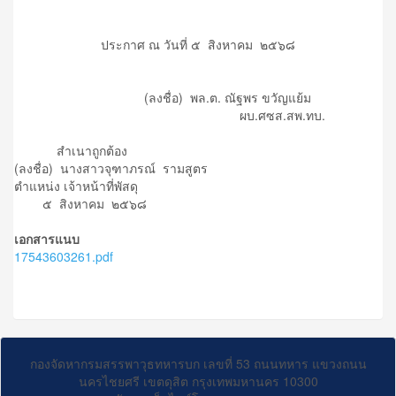
ประกาศ ณ วันที่ ๕ สิงหาคม ๒๕๖๘
(ลงชื่อ) พล.ต. ณัฐพร ขวัญแย้ม
ผบ.ศซส.สพ.ทบ.
สำเนาถูกต้อง
(ลงชื่อ) นางสาวจุฑาภรณ์ รามสูตร
ตำแหน่ง เจ้าหน้าที่พัสดุ
๕ สิงหาคม ๒๕๖๘
เอกสารแนบ
17543603261.pdf
กองจัดหากรมสรรพาวุธทหารบก เลขที่ 53 ถนนทหาร แขวงถนน
นครไชยศรี เขตดุสิต กรุงเทพมหานคร 10300