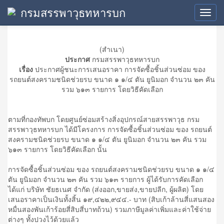
กรมสรรพาวุธทหารบก
ประกาศผู้ชนะการเสนอราคา
Toggl
navig
(สำเนา)
ประกาศ
กรมสรรพาวุธทหารบก
เรื่อง
ประกาศผู้ชนะการเสนอราคา การจัดซื้อชิ้นส่วนซ่อม ของ
รถยนต์สงครามชนิดช่วยรบ ขนาด ๑ ๑/๔ ตัน ยูนิมอก จำนวน ๒๓ คัน
รวม ๖๑๓ รายการ โดยวิธีคัดเลือก
ตามที่กองทัพบก โดยศูนย์ซ่อมสร้างสิ่งอุปกรณ์สายสรรพาวุธ กรม
สรรพาวุธทหารบก ได้มีโครงการ การจัดซื้อชิ้นส่วนซ่อม ของ รถยนต์
สงครามชนิดช่วยรบ ขนาด ๑ ๑/๔ ตัน ยูนิมอก จำนวน ๒๓ คัน รวม
๖๑๓ รายการ โดยวิธีคัดเลือก นั้น
การจัดซื้อชิ้นส่วนซ่อม ของ รถยนต์สงครามชนิดช่วยรบ ขนาด ๑ ๑/๔
ตัน ยูนิมอก จำนวน ๒๓ คัน รวม ๖๑๓ รายการ ผู้ได้รับการคัดเลือก
ได้แก่ บริษัท ชัยธเนศ จำกัด (ส่งออก,ขายส่ง,ขายปลีก, ผู้ผลิต) โดย
เสนอราคาเป็นเงินทั้งสิ้น ๑๙,๔๒๒,๙๔๔.- บาท (สิบเก้าล้านสี่แสนสอง
หมื่นสองพันเก้าร้อยสี่สิบสี่บาทถ้วน) รวมภาษีมูลค่าเพิ่มและค่าใช้จ่าย
ต่างๆ ทั้งปวงไว้ด้วยแล้ว