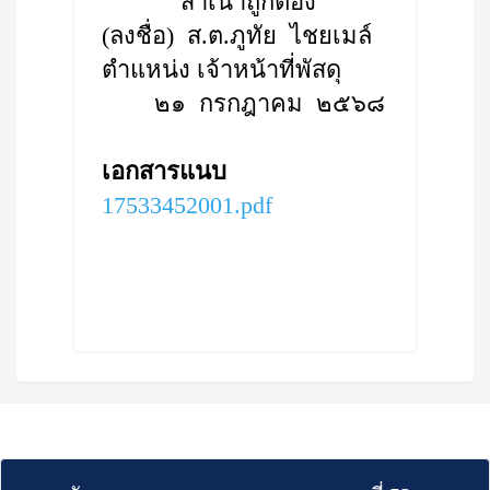
สำเนาถูกต้อง
(ลงชื่อ) ส.ต.ภูทัย ไชยเมล์
ตำแหน่ง เจ้าหน้าที่พัสดุ
๒๑ กรกฎาคม ๒๕๖๘
เอกสารแนบ
17533452001.pdf