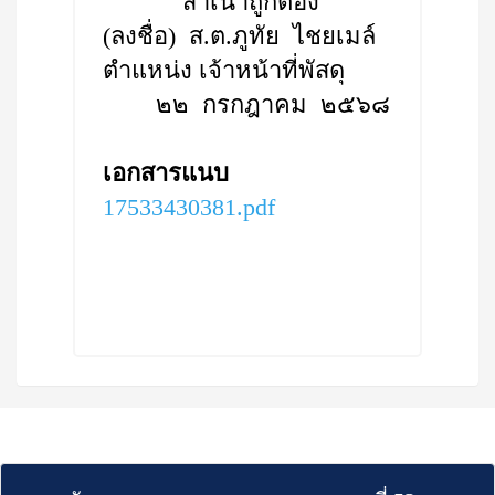
สำเนาถูกต้อง
(ลงชื่อ) ส.ต.ภูทัย ไชยเมล์
ตำแหน่ง เจ้าหน้าที่พัสดุ
๒๒ กรกฎาคม ๒๕๖๘
เอกสารแนบ
17533430381.pdf