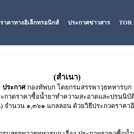
าคาทางอิเล็กทรอนิกส์
ประกาศข่าวสาร
TOR
คา
(สำเนา)
ประกาศ
กองทัพบก โดยกรมสรรพาวุธทหารบก
ะกวดราคาซื้อน้ำยาทำความสะอาดและปรนนิบัติบ
 จำนวน ๑,๓๖๑ แกลลอน ด้วยวิธีประกวดราคาอิเล็
รมสรรพาวุธทหารบก เรื่อง ประกวดราคาซื้อน