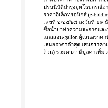
ปรนนิบัติบำรุงยุทโธปกรณ์
ราคาอิเล็กทรอนิกส์ (e-bidd
เลขที่ ๒/๒๕๖๘ ลงวันที่ ๑๙ 
ซื้อน้ำยาทำความสะอาดและป
แกลลอน/gallon ผู้เสนอราคาที
เสนอราคาต่ำสุด เสนอราคาเป็น
ถ้วน) รวมค่าภาษีมูลค่าเพิ่ม 