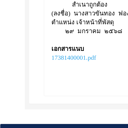
สำเนาถูกต้อง
(ลงชื่อ) นางสาวขันทอง ฟอ
ตำแหน่ง เจ้าหน้าที่พัสดุ
๒๙ มกราคม ๒๕๖๘
เอกสารแนบ
17381400001.pdf