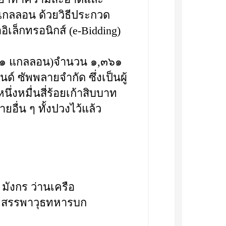
แกลลอน ด้วยวิธีประกวด
เล็กทรอนิกส์ (e-Bidding)
ุ ๑ แกลลอน)จำนวน ๑,๓๖๑
์ ซัพพลายจำกัด ซึ่งเป็นผู้
่งหมื่นสี่ร้อยเก้าสิบบาท
ยอื่น ๆ ทั้งปวงไว้แล้ว
พลโท มังกร ว่านเครือ
กรมสรรพาวุธทหารบก