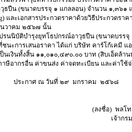
อาวุธปืน (ขนาดบรรจุ ๑ แกลลอน) จำนวน ๑,๓๖๑ 
ing) และเอกสารประกวดราคาด้วยวิธีประกวดราคาอิ
ธันวาคม ๒๕๖๗ นั้น
รนนิบัติบำรุงยุทโธปกรณ์อาวุธปืน (ขนาดบรรจ
่ชนะการเสนอราคา ได้แก่ บริษัท คาร์โก้เคมี แอนด
เงินทั้งสิ้น ๑๑,๐๑๐,๔๙๐.๐๐ บาท (สิบเอ็ดล้านหนึ
ภาษีอากรอื่น ค่าขนส่ง ค่าจดทะเบียน และค่าใช้จ่า
ประกาศ ณ วันที่ ๒๙ มกราคม ๒๕๖๘
(ลงชื่อ) 
เจ้า