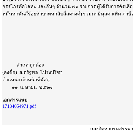
กรรไกรตัดโลหะ และอื่นๆ จำนวน ๗๖ รายการ ผู้ได้รับการคัดเลือก ไ
หมื่นหกพันสี่ร้อยห้าบาทหกสิบสี่สตางค์) รวมภาษีมูลค่าเพิ่ม ภาษีอ
สำเนาถูกต้อง
(ลงชื่อ) ส.ตรัฐพล โปร่งปรีชา
ตำแหน่ง เจ้าหน้าที่พัสดุ
๑๑ เมษายน ๒๕๖๗
เอกสารแนบ
17134054971.pdf
กองจัดหากรมสรรพาว