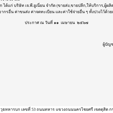
ด้แก่ บริษัท เจ.พี.ยูเนี่ยน จำกัด (ขายส่ง,ขายปลีก,ให้บริการ,ผู้
ากรอื่น ค่าขนส่ง ค่าจดทะเบียน และค่าใช้จ่ายอื่น ๆ ทั้งปวงไว้ด้วย
ประกาศ ณ วันที่ ๑๑ เมษายน ๒๕๖๗
ผู้บ
ุธทหารบก เลขที่ 53 ถนนทหาร แขวงถนนนครไชยศรี เขตดุสิต ก