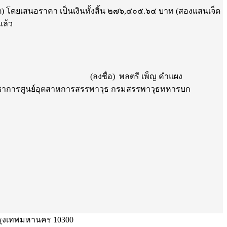
ผลิต) โดยเสนอราคา เป็นเงินทั้งสิ้น ๒๗๖,๔๐๕.๖๔ บาท (สองแสนเจ็ด
แล้ว
(ลงชื่อ) พลตรี เพ็ญ คำแผง
ัญชาการศูนย์อุตสาหการสรรพาวุธ กรมสรรพาวุธทหารบก
รุงเทพมหานคร 10300