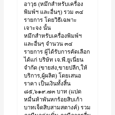
อาวุธ (หมึกสำหรับเครื่อง
พิมพ์ฯ และอื่นๆ) รวม ๓๔
รายการ โดยวิธีเฉพาะ
เจาะจง นั้น
หมึกสำหรับเครื่องพิมพ์ฯ
และอื่นๆ จำนวน ๓๔
รายการ ผู้ได้รับการคัดเลือก
ได้แก่ บริษัท เจ.พี.ยูเนี่ยน
จำกัด (ขายส่ง,ขายปลีก,ให้
บริการ,ผู้ผลิต) โดยเสนอ
ราคา เป็นเงินทั้งสิ้น
๘๕,๖๑๙.๗๓ บาท (แปด
หมื่นห้าพันหกร้อยสิบเก้า
บาทเจ็ดสิบสามสตางค์) รวม