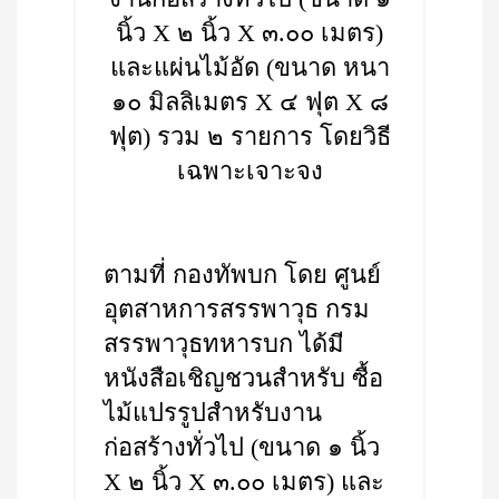
นิ้ว X ๒ นิ้ว X ๓.๐๐ เมตร)
และแผ่นไม้อัด (ขนาด หนา
๑๐ มิลลิเมตร X ๔ ฟุต X ๘
ฟุต) รวม ๒ รายการ โดยวิธี
เฉพาะเจาะจง
ตามที่ กองทัพบก โดย ศูนย์
อุตสาหการสรรพาวุธ กรม
สรรพาวุธทหารบก ได้มี
หนังสือเชิญชวนสำหรับ ซื้อ
ไม้แปรรูปสำหรับงาน
ก่อสร้างทั่วไป (ขนาด ๑ นิ้ว
X ๒ นิ้ว X ๓.๐๐ เมตร) และ