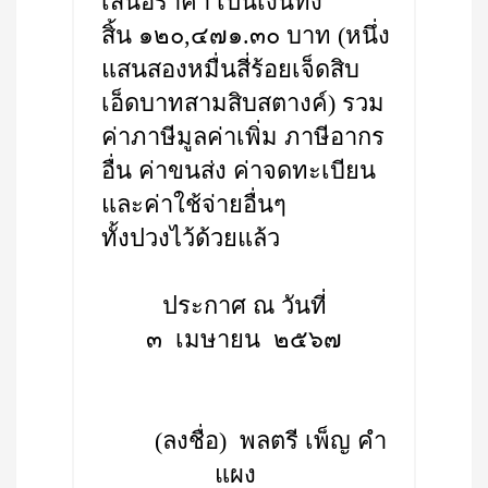
เสนอราคา เป็นเงินทั้ง
สิ้น ๑๒๐,๔๗๑.๓๐ บาท (หนึ่ง
แสนสองหมื่นสี่ร้อยเจ็ดสิบ
เอ็ดบาทสามสิบสตางค์) รวม
ค่าภาษีมูลค่าเพิ่ม ภาษีอากร
อื่น ค่าขนส่ง ค่าจดทะเบียน
และค่าใช้จ่ายอื่นๆ
ทั้งปวงไว้ด้วยแล้ว
ประกาศ ณ วันที่
๓ เมษายน ๒๕๖๗
(ลงชื่อ) พลตรี เพ็ญ คำ
แผง