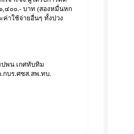
น ๒๖,๔๐๐.- บาท (สองหมื่นหก
ค่าใช้จ่ายอื่นๆ ทั้งปวง
. ธรรมปพน เกศทับทิม
ก.กบร.ศซส.สพ.ทบ.