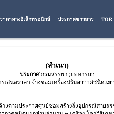
าคาทางอิเล็กทรอนิกส์
ประกาศข่าวสาร
TOR
คา
(สำเนา)
ประกาศ
กรมสรรพาวุธทหารบก
รเสนอราคา จ้างซ่อมเครื่องปรับอากาศชนิดแยกส
จัดจ้างตามประกาศศูนย์ซ่อมสร้างสิ่งอุปกรณ์สาย
ับอากาศชนิดแยกส่วนจำนวน ๒ เครื่อง โดยวิธีเฉพา