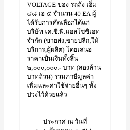
VOLTAGE ของ รถถัง เอ็ม
๔๘ เอ ๕ จำนวน 40 EA ผู้
ได้รับการคัดเลือกได้แก่
บริษัท เค.ซี.พี.แอสโซซิเอท
จำกัด (ขายส่ง,ขายปลีก,ให้
บริการ,ผู้ผลิต) โดยเสนอ
ราคาเป็นเงินทั้งสิ้น
๒,๐๐๐,๐๐๐.- บาท (สองล้าน
บาทถ้วน) รวมภาษีมูลค่า
เพิ่มและค่าใช้จ่ายอื่นๆ ทั้ง
ปวงไว้ด้วยแล้ว
ประกาศ ณ วันที่