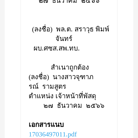
๒๗ ธันวาคม ๒๕๖๖
(ลงชื่อ) พล.ต. สราวุธ พิมพ์
จันทร์
ผบ.ศซส.สพ.ทบ.
สำเนาถูกต้อง
(ลงชื่อ) นางสาวจุฑาภ
รณ์ รามสูตร
ตำแหน่ง เจ้าหน้าที่พัสดุ
๒๗ ธันวาคม ๒๕๖๖
เอกสารแนบ
17036497011.pdf