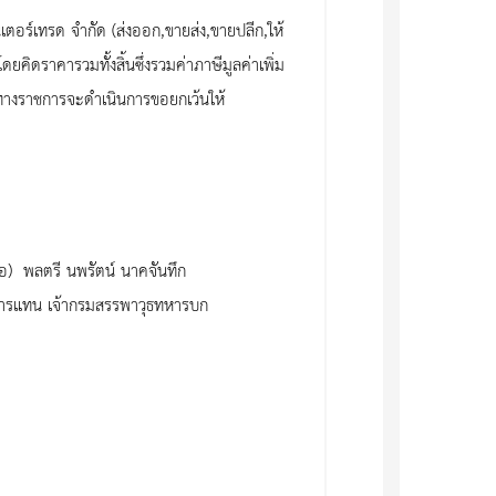
เตอร์เทรด จำกัด (ส่งออก,ขายส่ง,ขายปลีก,ให้
ยคิดราคารวมทั้งสิ้นซึ่งรวมค่าภาษีมูลค่าเพิ่ม
ึ่งทางราชการจะดำเนินการขอยกเว้นให้
ชื่อ) พลตรี นพรัตน์ นาคจันทึก
ษาราชการแทน เจ้ากรมสรรพาวุธทหารบก