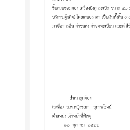
ชิ้นส่วนซ่อมของ เครื่องยิงลูกระเบิด ขนาด ๔๐
บริการ,ผู้ผลิต) โดยเสนอราคา เป็นเงินทั้งสิ้น 
ภาษีอากรอื่น ค่าขนส่ง ค่าจดทะเบียน และค่าใช
สำเนาถูกต้อง
(ลงชื่อ) ส.ท.หญิงชลดา สุภาพโรจน์
ตำแหน่ง เจ้าหน้าที่พัสดุ
๒๖ ตุลาคม ๒๕๖๖