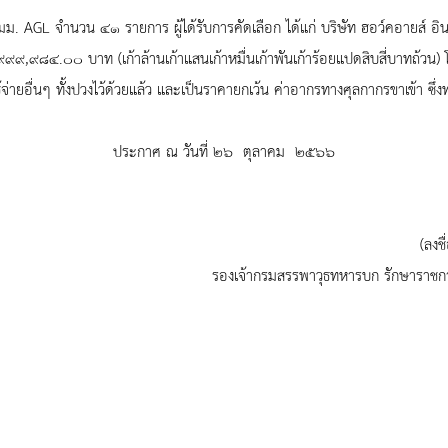
 มม. AGL จำนวน ๔๑ รายการ ผู้ได้รับการคัดเลือก ได้แก่ บริษัท ฮอว์คอายส์ อิน
๙,๙๙๙,๙๘๔.๐๐ บาท (เก้าล้านเก้าแสนเก้าหมื่นเก้าพันเก้าร้อยแปดสิบสี่บาทถ้วน) โด
้จ่ายอื่นๆ ทั้งปวงไว้ด้วยแล้ว และเป็นราคายกเว้น ค่าอากรทางศุลกากรขาเข้า ซ
ประกาศ ณ วันที่ ๒๖ ตุลาคม ๒๕๖๖
(ลง
รองเจ้ากรมสรรพาวุธทหารบก รัก