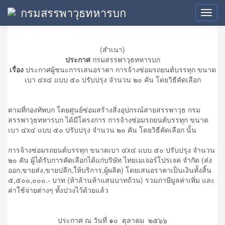
กรมสรรพาวุธทหารบก
ประกาศผู้ชนะการเสนอราคา
Toggl
navig
(สำเนา)
ประกาศ
กรมสรรพาวุธทหารบก
เรื่อง
ประกาศผู้ชนะการเสนอราคา การจ้างซ่อมรถยนต์บรรทุก ขนาด
เบา ๔x๔ แบบ ๕๐ ปรับปรุง จำนวน ๒๐ คัน โดยวิธีคัดเลือก
ตามที่กองทัพบก โดยศูนย์ซ่อมสร้างสิ่งอุปกรณ์สายสรรพาวุธ กรม
สรรพาวุธทหารบก ได้มีโครงการ การจ้างซ่อมรถยนต์บรรทุก ขนาด
เบา ๔x๔ แบบ ๕๐ ปรับปรุง จำนวน ๒๐ คัน โดยวิธีคัดเลือก นั้น
การจ้างซ่อมรถยนต์บรรทุก ขนาดเบา ๔x๔ แบบ ๕๐ ปรับปรุง จำนวน
๒๐ คัน ผู้ได้รับการคัดเลือกได้แก่บริษัท ไทยเมเจอร์โปรเจค จำกัด (ส่ง
ออก,ขายส่ง,ขายปลีก,ให้บริการ,ผู้ผลิต) โดยเสนอราคาเป็นเงินทั้งสิ้น
๕,๕๐๐,๐๐๐.- บาท (ห้าล้านห้าแสนบาทถ้วน) รวมภาษีมูลค่าเพิ่ม และ
ค่าใช้จ่ายต่างๆ ทั้งปวงไว้ด้วยแล้ว
ประกาศ ณ วันที่ ๑๐ ตุลาคม ๒๕๖๖