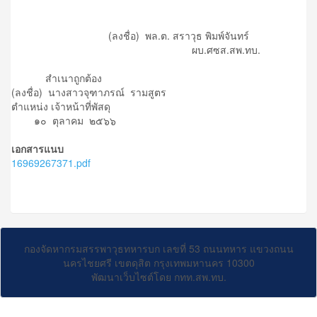
(ลงชื่อ) พล.ต. สราวุธ พิมพ์จันทร์
ผบ.ศซส.สพ.ทบ.
สำเนาถูกต้อง
(ลงชื่อ) นางสาวจุฑาภรณ์ รามสูตร
ตำแหน่ง เจ้าหน้าที่พัสดุ
๑๐ ตุลาคม ๒๕๖๖
เอกสารแนบ
16969267371.pdf
กองจัดหากรมสรรพาวุธทหารบก เลขที่ 53 ถนนทหาร แขวงถนน
นครไชยศรี เขตดุสิต กรุงเทพมหานคร 10300
พัฒนาเว็บไซต์โดย กทท.สพ.ทบ.