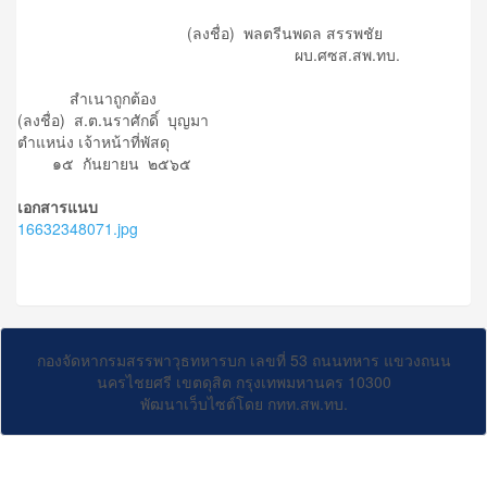
(ลงชื่อ) พลตรีนพดล สรรพชัย
ผบ.ศซส.สพ.ทบ.
สำเนาถูกต้อง
(ลงชื่อ) ส.ต.นราศักดิ์ บุญมา
ตำแหน่ง เจ้าหน้าที่พัสดุ
๑๕ กันยายน ๒๕๖๕
เอกสารแนบ
16632348071.jpg
กองจัดหากรมสรรพาวุธทหารบก เลขที่ 53 ถนนทหาร แขวงถนน
นครไชยศรี เขตดุสิต กรุงเทพมหานคร 10300
พัฒนาเว็บไซต์โดย กทท.สพ.ทบ.