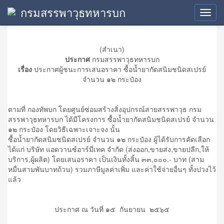
กรมสรรพาวุธทหารบก
ประกาศผู้ชนะการเสนอราคา
Toggl
navig
(สำเนา)
ประกาศ
กรมสรรพาวุธทหารบก
เรื่อง
ประกาศผู้ชนะการเสนอราคา ซื้อน้ำยากัดสนิมชนิดสเปรย์
จำนวน ๑๒ กระป๋อง
ตามที่ กองทัพบก โดยศูนย์ซ่อมสร้างสิ่งอุปกรณ์สายสรรพาวุธ กรม
สรรพาวุธทหารบก ได้มีโครงการ ซื้อน้ำยากัดสนิมชนิดสเปรย์ จำนวน
๑๒ กระป๋อง โดยวิธีเฉพาะเจาะจง นั้น
ซื้อน้ำยากัดสนิมชนิดสเปรย์ จำนวน ๑๒ กระป๋อง ผู้ได้รับการคัดเลือก
ได้แก่ บริษัท แอดวานซ์อาร์มี่เทค จำกัด (ส่งออก,ขายส่ง,ขายปลีก,ให้
บริการ,ผู้ผลิต) โดยเสนอราคา เป็นเงินทั้งสิ้น ๓๓,๐๐๐.- บาท (สาม
หมื่นสามพันบาทถ้วน) รวมภาษีมูลค่าเพิ่ม และค่าใช้จ่ายอื่นๆ ทั้งปวงไว้
แล้ว
ประกาศ ณ วันที่ ๑๕ กันยายน ๒๕๖๕