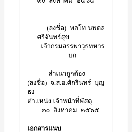
๓๐ สิงหาคม ๒๕๖๕
(ลงชื่อ) พลโท นพดล
ศรีจันทร์สุข
เจ้ากรมสรรพาวุธทหาร
บก
สำเนาถูกต้อง
(ลงชื่อ) จ.ส.อ.ศักรินทร์ บุญ
ธง
ตำแหน่ง เจ้าหน้าที่พัสดุ
๓๐ สิงหาคม ๒๕๖๕
เอกสารแนบ