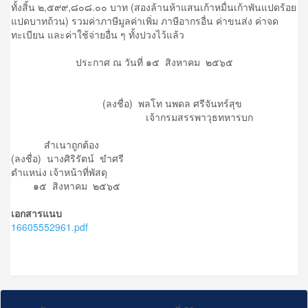
ทั้งสิ้น ๒,๕๙๙,๘๐๘.๐๐ บาท (สองล้านห้าแสนเก้าหมื่นเก้าพันแปดร้อย
แปดบาทถ้วน) รวมค่าภาษีมูลค่าเพิ่ม ภาษีอากรอื่น ค่าขนส่ง ค่าจด
ทะเบียน และค่าใช้จ่ายอื่น ๆ ทั้งปวงไว้แล้ว
ประกาศ ณ วันที่ ๑๕ สิงหาคม ๒๕๖๕
(ลงชื่อ) พลโท นพดล ศรีจันทร์สุข
เจ้ากรมสรรพาวุธทหารบก
สำเนาถูกต้อง
(ลงชื่อ) นางศิริรัตน์ ขำศรี
ตำแหน่ง เจ้าหน้าที่พัสดุ
๑๕ สิงหาคม ๒๕๖๕
เอกสารแนบ
16605552961.pdf