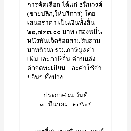
การคัดเลือก ได้แก่ ธนินวงศ์
(ขายปลีก,ให้บริการ) โดย
เสนอราคา เป็นเงินทั้งสิ้น
๒๑,๗๓๓.๐๐ บาท (สองหมื่น
หนึ่งพันเจ็ดร้อยสามสิบสาม
บาทถ้วน) รวมภาษีมูลค่า
เพิ่มและภาษีอื่น ค่าขนส่ง
ค่าจดทะเบียน และค่าใช้จ่า
ยอื่นๆ ทั้งปวง
ประกาศ ณ วันที่
๓ มีนาคม ๒๕๖๕