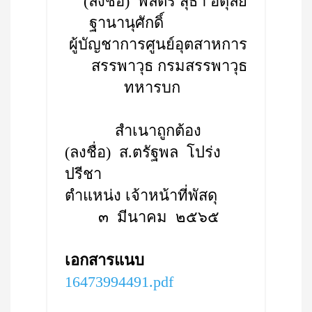
(ลงชื่อ) พลตรี สุธา อดุลย์
ฐานานุศักดิ์
ผู้บัญชาการศูนย์อุตสาหการ
สรรพาวุธ กรมสรรพาวุธ
ทหารบก
สำเนาถูกต้อง
(ลงชื่อ) ส.ตรัฐพล โปร่ง
ปรีชา
ตำแหน่ง เจ้าหน้าที่พัสดุ
๓ มีนาคม ๒๕๖๕
เอกสารแนบ
16473994491.pdf