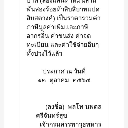
บาท (สองแสนห้าหมื่นสาม
พันสองร้อยห้าสิบสี่บาทแปด
สิบสตางค์) เป็นราคารวมค่า
ภาษีมูลค่าเพิ่มและภาษี
อากรอื่น ค่าขนส่ง ค่าจด
ทะเบียน และค่าใช้จ่ายอื่นๆ
ทั้งปวงไว้แล้ว
ประกาศ ณ วันที่
๑๒ ตุลาคม ๒๕๖๔
(ลงชื่อ) พลโท นพดล
ศรีจันทร์สุข
เจ้ากรมสรรพาวุธทหาร