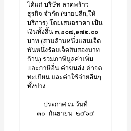
ได้แก่ บริษัท ลาดพร้าว
ธุรกิจ จำกัด (ขายปลีก,ให้
บริการ) โดยเสนอราคา เป็น
เงินทั้งสิ้น ๓,๑๐๗,๑๗๒.๐๐
บาท (สามล้านหนึ่งแสนเจ็ด
พันหนึ่งร้อยเจ็ดสิบสองบาท
ถ้วน) รวมภาษีมูลค่าเพิ่ม
และภาษีอื่น ค่าขนส่ง ค่าจด
ทะเบียน และค่าใช้จ่ายอื่นๆ
ทั้งปวง
ประกาศ ณ วันที่
๓๐ กันยายน ๒๕๖๔