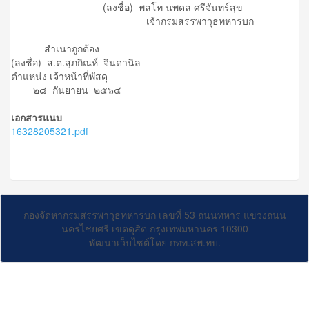
(ลงชื่อ) พลโท นพดล ศรีจันทร์สุข
เจ้ากรมสรรพาวุธทหารบก
สำเนาถูกต้อง
(ลงชื่อ) ส.ต.สุภกิณห์ จินดานิล
ตำแหน่ง เจ้าหน้าที่พัสดุ
๒๘ กันยายน ๒๕๖๔
เอกสารแนบ
16328205321.pdf
กองจัดหากรมสรรพาวุธทหารบก เลขที่ 53 ถนนทหาร แขวงถนน
นครไชยศรี เขตดุสิต กรุงเทพมหานคร 10300
พัฒนาเว็บไซต์โดย กทท.สพ.ทบ.