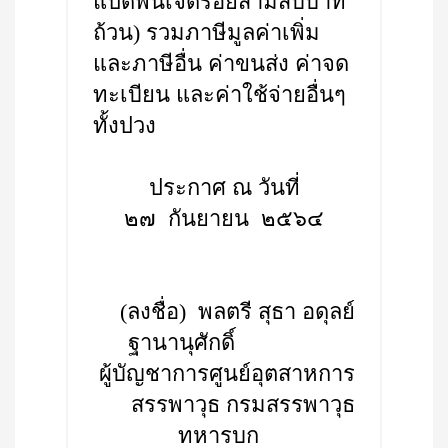
แปดพันเจ็ดร้อยสามสิบบาท
ถ้วน) รวมภาษีมูลค่าเพิ่ม
และภาษีอื่น ค่าขนส่ง ค่าจด
ทะเบียน และค่าใช้จ่ายอื่นๆ
ทั้งปวง
ประกาศ ณ วันที่
๒๗ กันยายน ๒๕๖๔
(ลงชื่อ) พลตรี สุธา อดุลย์
ฐานานุศักดิ์
ผู้บัญชาการศูนย์อุตสาหการ
สรรพาวุธ กรมสรรพาวุธ
ทหารบก