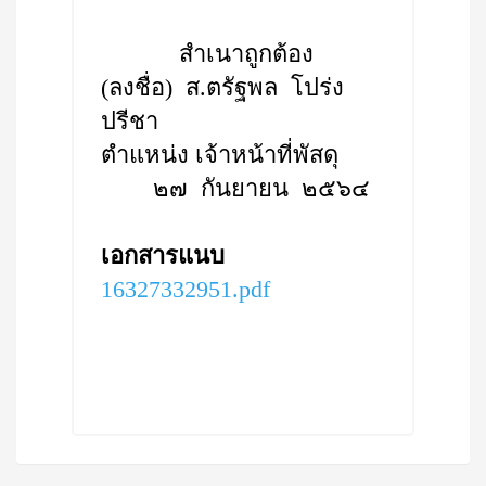
สำเนาถูกต้อง
(ลงชื่อ) ส.ตรัฐพล โปร่ง
ปรีชา
ตำแหน่ง เจ้าหน้าที่พัสดุ
๒๗ กันยายน ๒๕๖๔
เอกสารแนบ
16327332951.pdf