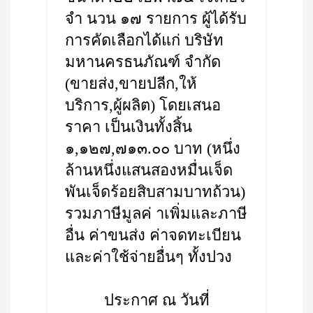
จำ นวน ๑๗ รายการ ผู้ได้รับ
การคัดเลือกได้แก่ บริษัท
มหานครธนภัณฑ์ จำกัด
(ขายส่ง,ขายปลีก,ให้
บริการ,ผู้ผลิต) โดยเสนอ
ราคา เป็นเงินทั้งสิ้น
๑,๑๒๗,๗๑๓.๐๐ บาท (หนึ่ง
ล้านหนึ่งแสนสองหมื่นเจ็ด
พันเจ็ดร้อยสิบสามบาทถ้วน)
รวมภาษีมูลค่ าเพิ่มและภาษี
อื่น ค่าขนส่ง ค่าจดทะเบียน
และค่าใช้จ่ายอื่นๆ ทั้งปวง
ประกาศ ณ วันที่