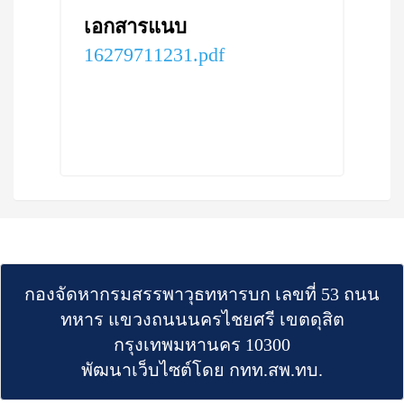
เอกสารแนบ
16279711231.pdf
กองจัดหากรมสรรพาวุธทหารบก เลขที่ 53 ถนน
ทหาร แขวงถนนนครไชยศรี เขตดุสิต
กรุงเทพมหานคร 10300
พัฒนาเว็บไซต์โดย กทท.สพ.ทบ.