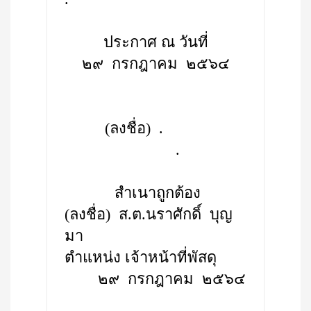
ประกาศ ณ วันที่
๒๙ กรกฎาคม ๒๕๖๔
(ลงชื่อ) .
.
สำเนาถูกต้อง
(ลงชื่อ) ส.ต.นราศักดิ์ บุญ
มา
ตำแหน่ง เจ้าหน้าที่พัสดุ
๒๙ กรกฎาคม ๒๕๖๔