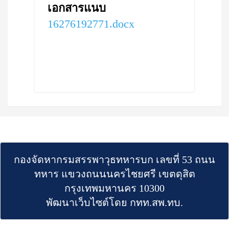
เอกสารแนบ
16276192771.docx
กองจัดหากรมสรรพาวุธทหารบก เลขที่ 53 ถนน
ทหาร แขวงถนนนครไชยศรี เขตดุสิต
กรุงเทพมหานคร 10300
พัฒนาเว็บไซต์โดย กทท.สพ.ทบ.