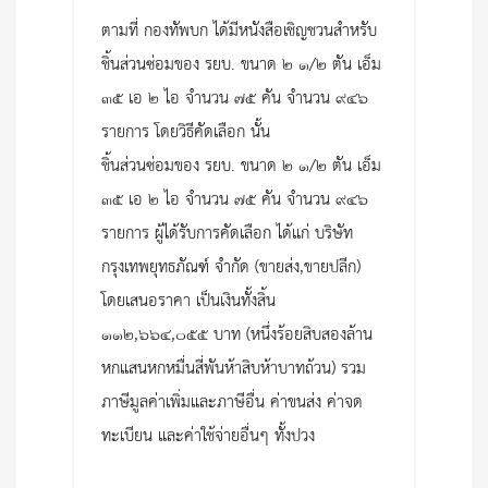
ตามที่ กองทัพบก ได้มีหนังสือเชิญชวนสำหรับ
ชิ้นส่วนซ่อมของ รยบ. ขนาด ๒ ๑/๒ ตัน เอ็ม
๓๕ เอ ๒ ไอ จำนวน ๗๕ คัน จำนวน ๙๔๖
รายการ โดยวิธีคัดเลือก นั้น
ชิ้นส่วนซ่อมของ รยบ. ขนาด ๒ ๑/๒ ตัน เอ็ม
๓๕ เอ ๒ ไอ จำนวน ๗๕ คัน จำนวน ๙๔๖
รายการ ผู้ได้รับการคัดเลือก ได้แก่ บริษัท
กรุงเทพยุทธภัณฑ์ จำกัด (ขายส่ง,ขายปลีก)
โดยเสนอราคา เป็นเงินทั้งสิ้น
๑๑๒,๖๖๔,๐๕๕ บาท (หนึ่งร้อยสิบสองล้าน
หกแสนหกหมื่นสี่พันห้าสิบห้าบาทถ้วน) รวม
ภาษีมูลค่าเพิ่มและภาษีอื่น ค่าขนส่ง ค่าจด
ทะเบียน และค่าใช้จ่ายอื่นๆ ทั้งปวง