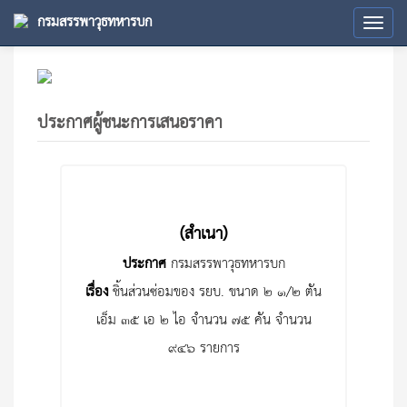
กรมสรรพาวุธทหารบก
Tog
navi
ประกาศผู้ชนะการเสนอราคา
(สำเนา)
ประกาศ
กรมสรรพาวุธทหารบก
เรื่อง
ชิ้นส่วนซ่อมของ รยบ. ขนาด ๒ ๑/๒ ตัน
เอ็ม ๓๕ เอ ๒ ไอ จำนวน ๗๕ คัน จำนวน
๙๔๖ รายการ