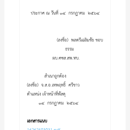
ประกาศ ณ วันที่ ๑๔ กรกฎาคม ๒๕๖๔
(ลงชื่อ) พลตรีเฉลิมชัย ชอบ
ธรรม
ผบ.ศซส.สพ.ทบ.
สำเนาถูกต้อง
(ลงชื่อ) จ.ส.อ.เทพฤทธิ์ ศรีขาว
ตำแหน่ง เจ้าหน้าที่พัสดุ
๑๔ กรกฎาคม ๒๕๖๔
เอกสารแนบ