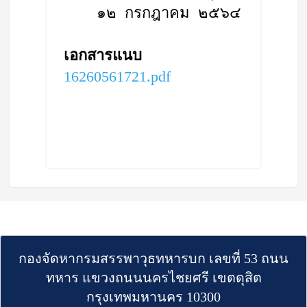
๑๒ กรกฎาคม ๒๕๖๔
เอกสารแนบ
16260561721.pdf
กองจัดหากรมสรรพาวุธทหารบก เลขที่ 53 ถนน
ทหาร แขวงถนนนครไชยศรี เขตดุสิต
กรุงเทพมหานคร 10300