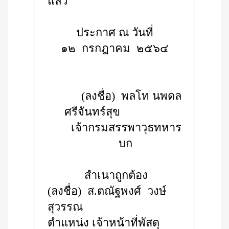
แล้ว
ประกาศ ณ วันที่
๑๒ กรกฎาคม ๒๕๖๔
(ลงชื่อ) พลโท นพดล
ศรีจันทร์สุข
เจ้ากรมสรรพาวุธทหาร
บก
สำเนาถูกต้อง
(ลงชื่อ) ส.ตณัฐพงศ์ วงษ์
สุวรรณ
ตำแหน่ง เจ้าหน้าที่พัสดุ