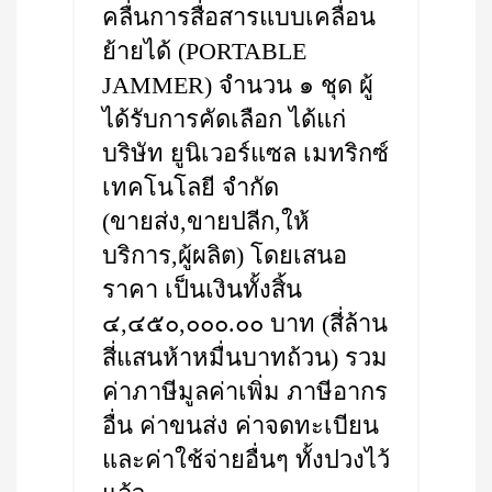
คลื่นการสื่อสารแบบเคลื่อน
ย้ายได้ (PORTABLE
JAMMER) จำนวน ๑ ชุด ผู้
ได้รับการคัดเลือก ได้แก่
บริษัท ยูนิเวอร์แซล เมทริกซ์
เทคโนโลยี จำกัด
(ขายส่ง,ขายปลีก,ให้
บริการ,ผู้ผลิต) โดยเสนอ
ราคา เป็นเงินทั้งสิ้น
๔,๔๕๐,๐๐๐.๐๐ บาท (สี่ล้าน
สี่แสนห้าหมื่นบาทถ้วน) รวม
ค่าภาษีมูลค่าเพิ่ม ภาษีอากร
อื่น ค่าขนส่ง ค่าจดทะเบียน
และค่าใช้จ่ายอื่นๆ ทั้งปวงไว้