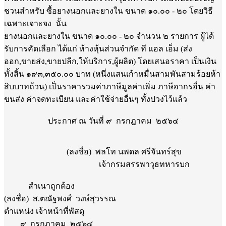
ชวนสำหรับ ซื้อยางนอกและยางใน ขนาด ๑๐.๐๐ - ๒๐ โดยวิธี
เฉพาะเจาะจง นั้น
ยางนอกและยางใน ขนาด ๑๐.๐๐ - ๒๐ จำนวน ๒ รายการ ผู้ได้
รับการคัดเลือก ได้แก่ ห้างหุ้นส่วนจำกัด ที แอล เอ็ม (ส่ง
ออก,ขายส่ง,ขายปลีก,ให้บริการ,ผู้ผลิต) โดยเสนอราคา เป็นเงิน
ทั้งสิ้น ๑๙๓,๓๕๐.๐๐ บาท (หนึ่งแสนเก้าหมื่นสามพันสามร้อยห้า
สิบบาทถ้วน) เป็นราคารวมค่าภาษีมูลค่าเพิ่ม ภาษีอากรอื่น ค่า
ขนส่ง ค่าจดทะเบียน และค่าใช้จ่ายอื่นๆ ทั้งปวงไว้แล้ว
ประกาศ ณ วันที่ ๙ กรกฎาคม ๒๕๖๔
(ลงชื่อ) พลโท นพดล ศรีจันทร์สุข
เจ้ากรมสรรพาวุธทหารบก
สำเนาถูกต้อง
(ลงชื่อ) ส.ตณัฐพงศ์ วงษ์สุวรรณ
ตำแหน่ง เจ้าหน้าที่พัสดุ
๙ กรกฎาคม ๒๕๖๔