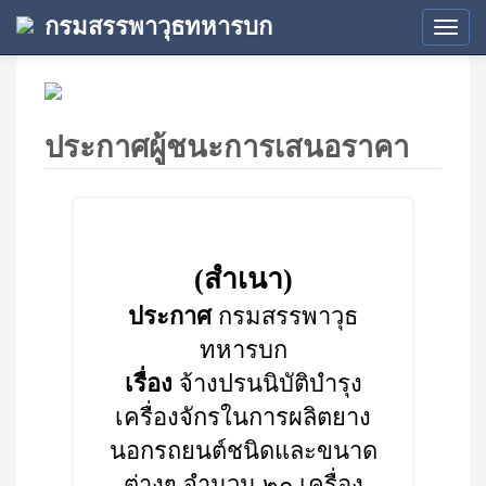
กรมสรรพาวุธทหารบก
Tog
navi
ประกาศผู้ชนะการเสนอราคา
(สำเนา)
ประกาศ
กรมสรรพาวุธ
ทหารบก
เรื่อง
จ้างปรนนิบัติบำรุง
เครื่องจักรในการผลิตยาง
นอกรถยนต์ชนิดและขนาด
ต่างๆ จำนวน ๒๐ เครื่อง