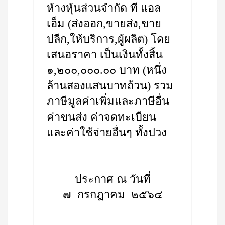
ห้างหุ้นส่วนจำกัด ที แอล
เอ็ม (ส่งออก,ขายส่ง,ขาย
ปลีก,ให้บริการ,ผู้ผลิต) โดย
เสนอราคา เป็นเงินทั้งสิ้น
๑,๒๐๐,๐๐๐.๐๐ บาท (หนึ่ง
ล้านสองแสนบาทถ้วน) รวม
ภาษีมูลค่าเพิ่มและภาษีอื่น
ค่าขนส่ง ค่าจดทะเบียน
และค่าใช้จ่ายอื่นๆ ทั้งปวง
ประกาศ ณ วันที่
๗ กรกฎาคม ๒๕๖๔