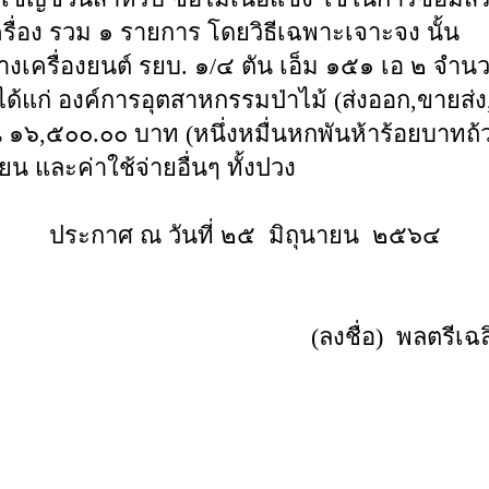
ื่อง รวม ๑ รายการ โดยวิธีเฉพาะเจาะจง นั้น
ร้างเครื่องยนต์ รยบ. ๑/๔ ตัน เอ็ม ๑๕๑ เอ ๒ จำน
 ได้แก่ องค์การอุตสาหกรรมป่าไม้ (ส่งออก,ขายส่ง,
้น ๑๖,๕๐๐.๐๐ บาท (หนึ่งหมื่นหกพันห้าร้อยบาทถ้
ยน และค่าใช้จ่ายอื่นๆ ทั้งปวง
ประกาศ ณ วันที่ ๒๕ มิถุนายน ๒๕๖๔
(ลงชื่อ) พล
า