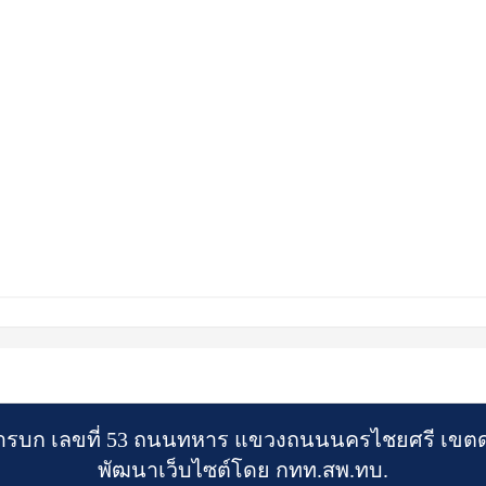
รบก เลขที่ 53 ถนนทหาร แขวงถนนนครไชยศรี เขตดุ
พัฒนาเว็บไซต์โดย กทท.สพ.ทบ.