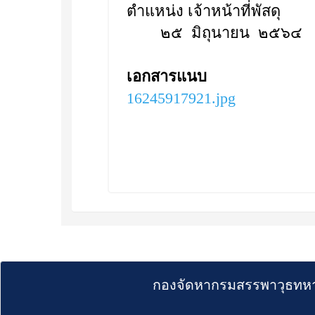
ตำแหน่ง เจ้าหน้าที่พัสดุ
๒๕ มิถุนายน ๒๕๖๔
เอกสารแนบ
16245917921.jpg
กองจัดหากรมสรรพาวุธทหา