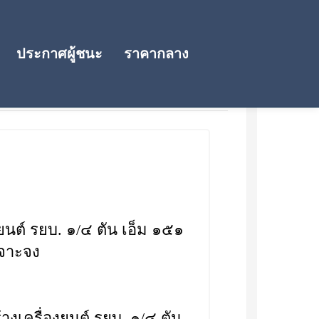
ประกาศผู้ชนะ
ราคากลาง
ยนต์ รยบ. ๑/๔ ตัน เอ็ม ๑๕๑
เจาะจง
้างเครื่องยนต์ รยบ. ๑/๔ ตัน