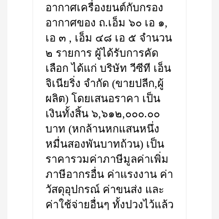
อากาศเครื่องยนต์กับกรอง
อากาศของ ถ.เอ็ม ๖๐ เอ ๑,
เอ ๓ , เอ็ม ๔๘ เอ ๕ จำนวน
๒ รายการ ผู้ได้รับการคัด
เลือก ได้แก่ บริษัท วีซีที เอ็น
จิเนียริ่ง จำกัด (ขายปลีก,ผู้
ผลิต) โดยเสนอราคา เป็น
เงินทั้งสิ้น ๖,๖๑๒,๐๐๐.๐๐
บาท (หกล้านหกแสนหนึ่ง
หมื่นสองพันบาทถ้วน) เป็น
ราคารวมค่าภาษีมูลค่าเพิ่ม
ภาษีอากรอื่น ค่าแรงงาน ค่า
วัสดุอุปกรณ์ ค่าขนส่ง และ
ค่าใช้จ่ายอื่นๆ ทั้งปวงไว้แล้ว