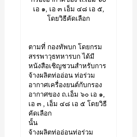
เอ ๑, เอ ๓ เอ็ม ๔๘ เอ ๕,
โดยวิธีคัดเลือก
ตามที่ กองทัพบก โดยกรม
สรรพาวุธทหารบก ได้มี
หนังสือเชิญชวนสำหรับการ
จ้างผลิตท่ออ่อน ท่อร่วม
อากาศเครื่องยนต์กับกรอง
อากาศของ ถ.เอ็ม ๖๐ เอ ๑,
เอ ๓ , เอ็ม ๔๘ เอ ๕ โดยวิธี
คัดเลือก
นั้น
จ้างผลิตท่ออ่อนท่อร่วม