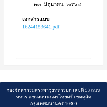
๒๓ มิถุนายน ๒๕๖๔
เอกสารแนบ
16244153641.pdf
กองจัดหากรมสรรพาวุธทหารบก เลขที่ 53 ถนน
ทหาร แขวงถนนนครไชยศรี เขตดุสิต
กรุงเทพมหานคร 10300