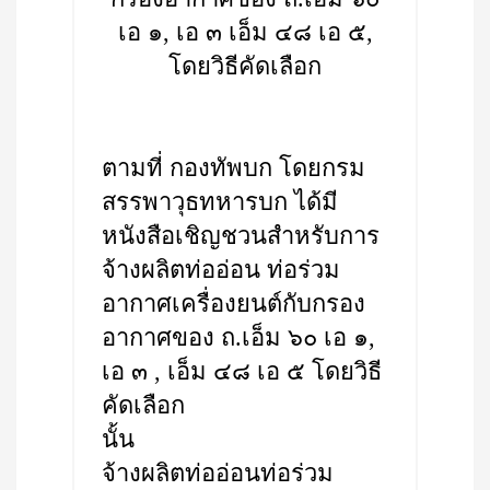
เอ ๑, เอ ๓ เอ็ม ๔๘ เอ ๕,
โดยวิธีคัดเลือก
ตามที่ กองทัพบก โดยกรม
สรรพาวุธทหารบก ได้มี
หนังสือเชิญชวนสำหรับการ
จ้างผลิตท่ออ่อน ท่อร่วม
อากาศเครื่องยนต์กับกรอง
อากาศของ ถ.เอ็ม ๖๐ เอ ๑,
เอ ๓ , เอ็ม ๔๘ เอ ๕ โดยวิธี
คัดเลือก
นั้น
จ้างผลิตท่ออ่อนท่อร่วม