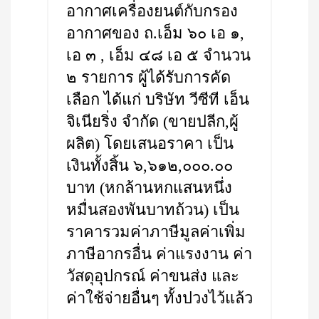
อากาศเครื่องยนต์กับกรอง
อากาศของ ถ.เอ็ม ๖๐ เอ ๑,
เอ ๓ , เอ็ม ๔๘ เอ ๕ จำนวน
๒ รายการ ผู้ได้รับการคัด
เลือก ได้แก่ บริษัท วีซีที เอ็น
จิเนียริ่ง จำกัด (ขายปลีก,ผู้
ผลิต) โดยเสนอราคา เป็น
เงินทั้งสิ้น ๖,๖๑๒,๐๐๐.๐๐
บาท (หกล้านหกแสนหนึ่ง
หมื่นสองพันบาทถ้วน) เป็น
ราคารวมค่าภาษีมูลค่าเพิ่ม
ภาษีอากรอื่น ค่าแรงงาน ค่า
วัสดุอุปกรณ์ ค่าขนส่ง และ
ค่าใช้จ่ายอื่นๆ ทั้งปวงไว้แล้ว