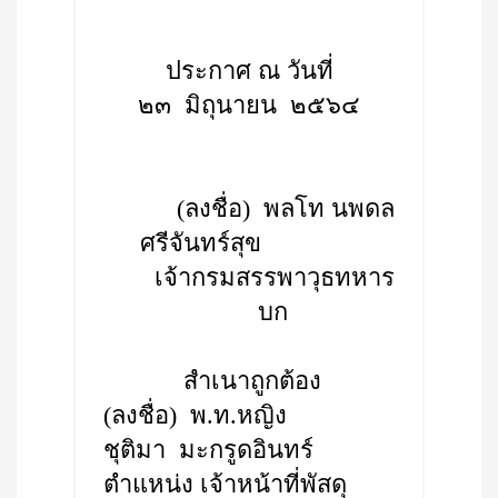
ประกาศ ณ วันที่
๒๓ มิถุนายน ๒๕๖๔
(ลงชื่อ) พลโท นพดล
ศรีจันทร์สุข
เจ้ากรมสรรพาวุธทหาร
บก
สำเนาถูกต้อง
(ลงชื่อ) พ.ท.หญิง
ชุติมา มะกรูดอินทร์
ตำแหน่ง เจ้าหน้าที่พัสดุ