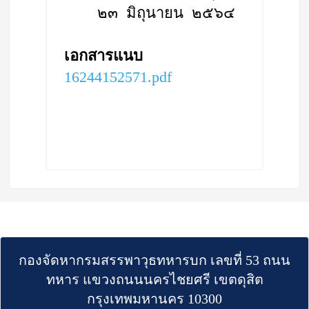
๒๓ มิถุนายน ๒๕๖๔
เอกสารแนบ
16244152571.pdf
กองจัดหากรมสรรพาวุธทหารบก เลขที่ 53 ถนน
ทหาร แขวงถนนนครไชยศรี เขตดุสิต
กรุงเทพมหานคร 10300