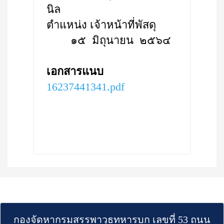
นิล
ตำแหน่ง เจ้าหน้าที่พัสดุ
๑๕ มิถุนายน ๒๕๖๔
เอกสารแนบ
16237441341.pdf
กองจัดหากรมสรรพาวุธทหารบก เลขที่ 53 ถนน