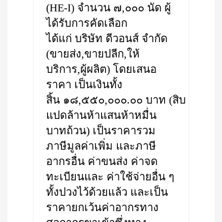
(HE-I) จำนวน ๗,๐๐๐ นัด ผู้
ได้รับการคัดเลือก
ได้แก่ บริษัท ดีวอนส์ จำกัด
(ขายส่ง,ขายปลีก,ให้
บริการ,ผู้ผลิต) โดยเสนอ
ราคา เป็นเงินทั้ง
สิ้น ๑๘,๕๕๐,๐๐๐.๐๐ บาท (สิบ
แปดล้านห้าแสนห้าหมื่น
บาทถ้วน) เป็นราคารวม
ภาษีมูลค่าเพิ่ม และภาษี
อากรอื่น ค่าขนส่ง ค่าจด
ทะเบียนและ ค่าใช้จ่ายอื่น ๆ
ทั้งปวงไว้ด้วยแล้ว และเป็น
ราคายกเว้นค่าอากรทาง