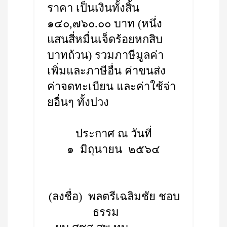
ราคา เป็นเงินทั้งสิ้น
๑๔๐,๗๖๐.๐๐ บาท (หนึ่ง
แสนสี่หมื่นเจ็ดร้อยหกสิบ
บาทถ้วน) รวมภาษีมูลค่า
เพิ่มและภาษีอื่น ค่าขนส่ง
ค่าจดทะเบียน และค่าใช้จ่า
ยอื่นๆ ทั้งปวง
ประกาศ ณ วันที่
๑ มิถุนายน ๒๕๖๔
(ลงชื่อ) พลตรีเฉลิมชัย ชอบ
ธรรม