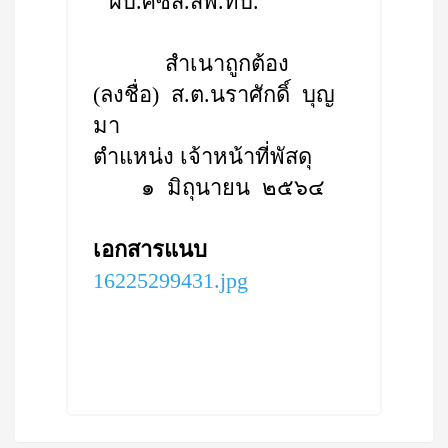
ผบ.ศซส.สพ.ทบ.
สำเนาถูกต้อง
(ลงชื่อ) ส.ต.นราศักดิ์ บุญ
มา
ตำแหน่ง เจ้าหน้าที่พัสดุ
๑ มิถุนายน ๒๕๖๔
เอกสารแนบ
16225299431.jpg