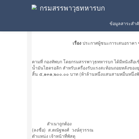
กรมสรรพาวุธทหารบก
ประกาศผู้ชนะการเสนอราคา
ข้อมูลสาระสำ
เรื่อง
ประกาศผู้ชนะการเสนอราคา ซื้
ตามที่ กองทัพบก โดยกรมสรรพาวุธทหารบก ได้มีหนังสือเช
น้ำมันไฮดรอลิก สำหรับเครื่องรับแรงสะท้อนถอยหลังของยุท
สิ้น ๕,๑๓๑,๒๐๐.๐๐ บาท (ห้าล้านหนึ่งแสนสามหมื่นหนึ่งพัน
สำเนาถูกต้อง
(ลงชื่อ) ส.ตณัฐพงศ์ วงษ์สุวรรณ
ตำแหน่ง เจ้าหน้าที่พัสดุ