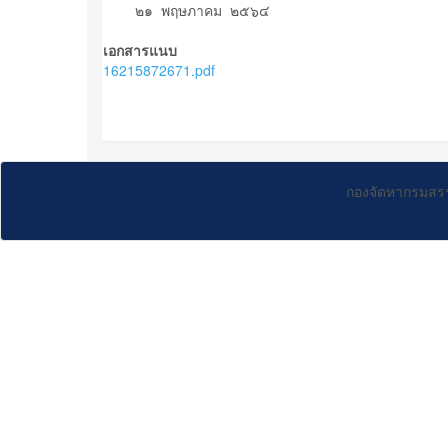
๒๑ พฤษภาคม ๒๕๖๔
เอกสารแนบ
16215872671.pdf
กองจัดหากรมสร