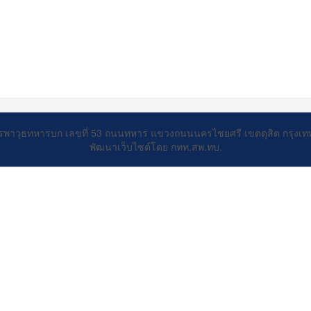
รพาวุธทหารบก เลขที่ 53 ถนนทหาร แขวงถนนนครไชยศรี เขตดุสิต กรุงเ
พัฒนาเว็บไซต์โดย กทท.สพ.ทบ.