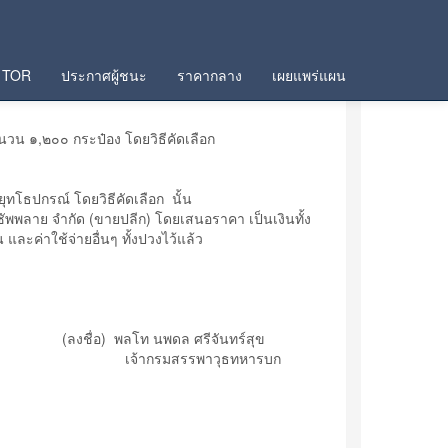
TOR
ประกาศผู้ชนะ
ราคากลาง
เผยแพร่แผน
วน ๑,๒๐๐ กระป๋อง โดยวิธีคัดเลือก
ทโธปกรณ์ โดยวิธีคัดเลือก นั้น
 ซัพพลาย จำกัด (ขายปลีก) โดยเสนอราคา เป็นเงินทั้ง
ละค่าใช้จ่ายอื่นๆ ทั้งปวงไว้แล้ว
(ลงชื่อ) พลโท นพดล ศรีจันทร์สุข
เจ้ากรมสรรพาวุธทหารบก