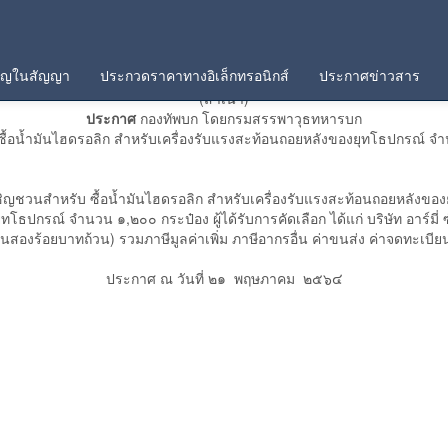
คัญในสัญญา
ประกวดราคาทางอิเล็กทรอนิกส์
ประกาศข่าวสาร
(สำเนา)
ประกาศ
กองทัพบก โดยกรมสรรพาวุธทหารบก
อน้ำมันไฮดรอลิก สำหรับเครื่องรับแรงสะท้อนถอยหลังของยุทโธปกรณ์ จำน
ิญชวนสำหรับ ซื้อน้ำมันไฮดรอลิก สำหรับเครื่องรับแรงสะท้อนถอยหลังของยุ
โธปกรณ์ จำนวน ๑,๒๐๐ กระป๋อง ผู้ได้รับการคัดเลือก ได้แก่ บริษัท อาร์มี่
สองร้อยบาทถ้วน) รวมภาษีมูลค่าเพิ่ม ภาษีอากรอื่น ค่าขนส่ง ค่าจดทะเบียน แ
ประกาศ ณ วันที่ ๒๑ พฤษภาคม ๒๕๖๔