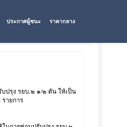
ประกาศผู้ชนะ
ราคากลาง
ับปรุง รยบ.๒ ๑/๒ ตัน ให้เป็น
๘ รายการ
ช้ในการซ่อมปรับปรุง รยบ.๒