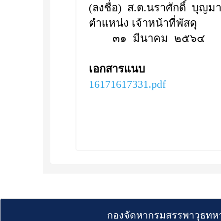
(ลงชื่อ) ส.ต.นราศักดิ์ บุญม
ตำแหน่ง เจ้าหน้าที่พัสดุ
๓๑ มีนาคม ๒๕๖๔
เอกสารแนบ
16171617331.pdf
กองจัดหากรมสรรพาวุธทหา