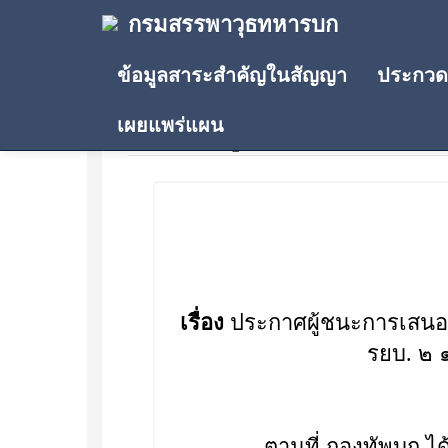
กรมสรรพาวุธทหารบก
ข้อมูลสาระสำคัญในสัญญา
ประกวดร
เผยแพร่แผน
ประกาศผู้ชนะการเสนอรา
เรื่อง
ประกาศผู้ชนะการเสนอราค
รยบ. ๒ 
ตามที่ กองทัพบก ได้มีหนัง