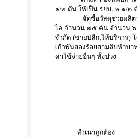
๑/๒ ตัน ให้เป็น รยบ. ๒ ๑/๒
จัดซื้อวัสดุช่วยผลิตที่ใช
ไอ จำนวน ๗๕ คัน จำนวน ๖๘ รา
จำกัด (ขายปลีก,ให้บริการ) 
เก้าพันสองร้อยสามสิบห้าบาท
ค่าใช้จ่ายอื่นๆ ทั้งปวง
สำเนาถูกต้อง