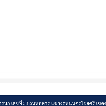
า
รบก เลขที่ 53 ถนนทหาร แขวงถนนนครไชยศรี เขตดุ