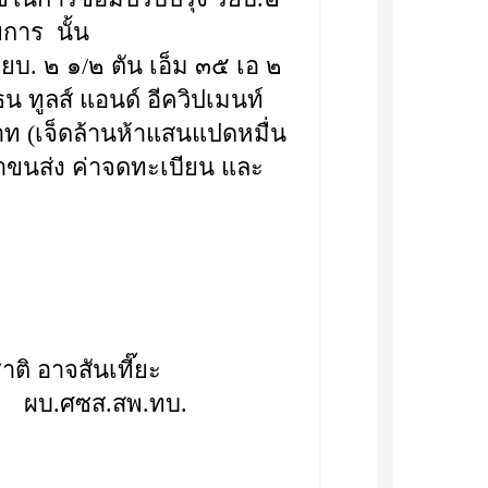
ยการ นั้น
บ. ๒ ๑/๒ ตัน เอ็ม ๓๕ เอ ๒
น ทูลส์ แอนด์ อีควิปเมนท์
าท (เจ็ดล้านห้าแสนแปดหมื่น
่าขนส่ง ค่าจดทะเบียน และ
ีอภิชาติ อาจสันเที๊ยะ
ผบ.ศซส.สพ.ทบ.