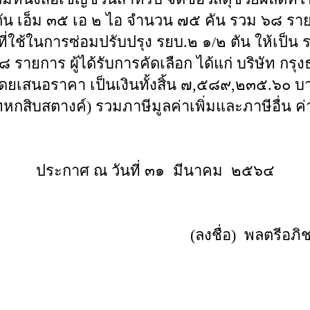
 ตัน เอ็ม ๓๕ เอ ๒ ไอ จำนวน ๗๕ คัน รวม ๖๘ รา
้ในการซ่อมปรับปรุง รยบ.๒ ๑/๒ ตัน ให้เป็น รย
ยการ ผู้ได้รับการคัดเลือก ได้แก่ บริษัท กรุงธ
โดยเสนอราคา เป็นเงินทั้งสิ้น ๗,๕๘๙,๒๓๕.๖๐ บ
หกสิบสตางค์) รวมภาษีมูลค่าเพิ่มและภาษีอื่น ค
ประกาศ ณ วันที่ ๓๑ มีนาคม ๒๕๖๔
(ลงชื่อ) พลตร