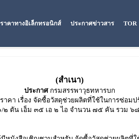
าคาทางอิเล็กทรอนิกส์
ประกาศข่าวสาร
TOR
คา
(สำเนา)
ประกาศ
กรมสรรพาวุธทหารบก
า เรื่อง จัดซื้อวัสดุช่วยผลิตที่ใช้ในการซ่อมปร
๑/๒ ตัน เอ็ม ๓๕ เอ ๒ ไอ จำนวน ๗๕ คัน รวม ๖
สือเชิญชวนสำหรับ จัดซื้อวัสดุช่วยผลิตที่ใ