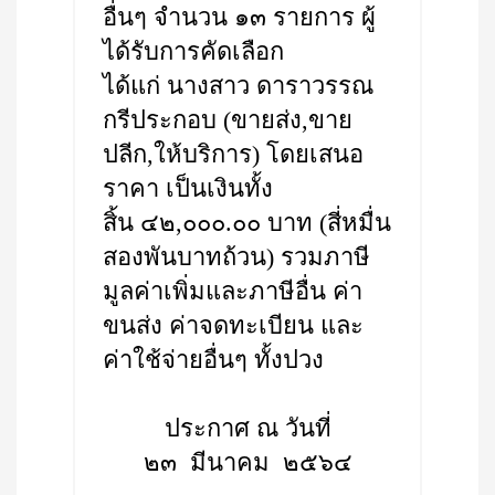
อื่นๆ จำนวน ๑๓ รายการ ผู้
ได้รับการคัดเลือก
ได้แก่ นางสาว ดาราวรรณ
กรีประกอบ (ขายส่ง,ขาย
ปลีก,ให้บริการ) โดยเสนอ
ราคา เป็นเงินทั้ง
สิ้น ๔๒,๐๐๐.๐๐ บาท (สี่หมื่น
สองพันบาทถ้วน) รวมภาษี
มูลค่าเพิ่มและภาษีอื่น ค่า
ขนส่ง ค่าจดทะเบียน และ
ค่าใช้จ่ายอื่นๆ ทั้งปวง
ประกาศ ณ วันที่
๒๓ มีนาคม ๒๕๖๔