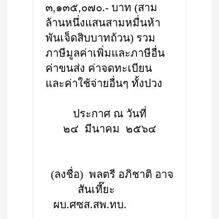
๓,๑๓๕,๐๗๐.- บาท (สาม
ล้านหนึ่งแสนสามหมื่นห้า
พันเจ็ดสิบบาทถ้วน) รวม
ภาษีมูลค่าเพิ่มและภาษีอื่น
ค่าขนส่ง ค่าจดทะเบียน
และค่าใช้จ่ายอื่นๆ ทั้งปวง
ประกาศ ณ วันที่
๒๔ มีนาคม ๒๕๖๔
(ลงชื่อ) พลตรี อภิชาติ อาจ
สันเที๊ยะ
ผบ.ศซส.สพ.ทบ.