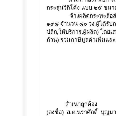
กระสุนวิถีโค้ง แบบ ๒๕ ขนา
จ้างผลิตกระทะล้อสำหรับ
๑๙๘ จำนวน ๘๐ วง ผู้ได้รับกา
ปลีก,ให้บริการ,ผู้ผลิต) โด
ถ้วน) รวมภาษีมูลค่าเพิ่มและ
สำเนาถูกต้อง
(ลงชื่อ) ส.ต.นราศักดิ์ บุญม