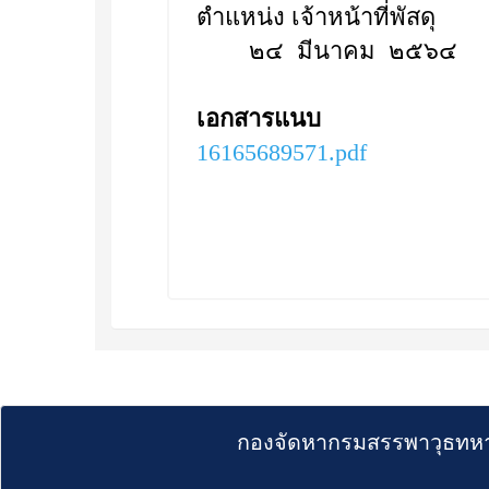
ตำแหน่ง เจ้าหน้าที่พัสดุ
๒๔ มีนาคม ๒๕๖๔
เอกสารแนบ
16165689571.pdf
กองจัดหากรมสรรพาวุธทหา