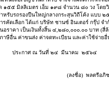
ด ๑๕๕ มิลลิเมตร เอ็ม ๑๙๘ จำนวน ๘๐ วง โดยวิธี
รถรองปืนใหญ่กลางกระสุนวิถีโค้ง แบบ ๒๕ ข
รคัดเลือก ได้แก่ บริษัท ชานซ์ อินเตอร์ กรุ๊ป จำ
ยเสนอราคา เป็นเงินทั้งสิ้น ๔,๒๘๐,๐๐๐.๐๐ บาท (
ภาษีอื่น ค่าขนส่ง ค่าจดทะเบียน และค่าใช้จ่ายอื่
ประกาศ ณ วันที่ ๒๔ มีนาคม ๒๕๖๔
(ลงชื่อ) พลตร
า