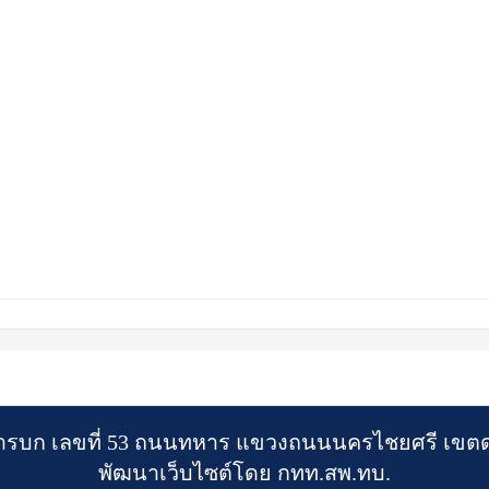
รบก เลขที่ 53 ถนนทหาร แขวงถนนนครไชยศรี เขตดุ
พัฒนาเว็บไซต์โดย กทท.สพ.ทบ.