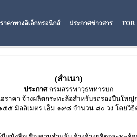
าคาทางอิเล็กทรอนิกส์
ประกาศข่าวสาร
TOR
คา
(สำเนา)
ประกาศ
กรมสรรพาวุธทหารบก
ราคา จ้างผลิตกระทะล้อสำหรับรถรองปืนใหญ่ก
๕๕ มิลลิเมตร เอ็ม ๑๙๘ จำนวน ๘๐ วง โดยวิธีค
ังสือเชิญชวนสำหรับ จ้างจ้างผลิตกระทะล้อ