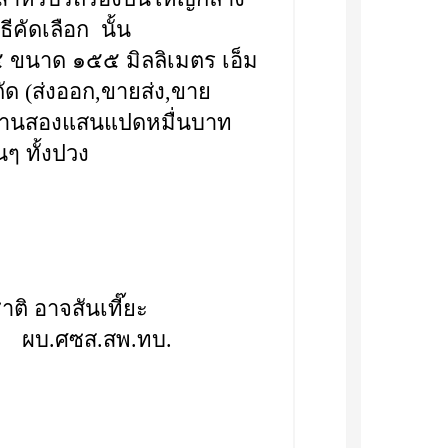
คัดเลือก นั้น
นาด ๑๕๕ มิลลิเมตร เอ็ม
กัด (ส่งออก,ขายส่ง,ขาย
สี่ล้านสองแสนแปดหมื่นบาท
นๆ ทั้งปวง
ีอภิชาติ อาจสันเที๊ยะ
ผบ.ศซส.สพ.ทบ.