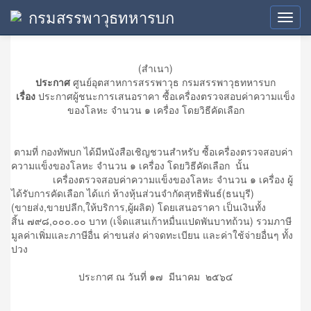
กรมสรรพาวุธทหารบก
ประกาศผู้ชนะการเสนอราคา
Toggl
navig
(สำเนา)
ประกาศ
ศูนย์อุตสาหการสรรพาวุธ กรมสรรพาวุธทหารบก
เรื่อง
ประกาศผู้ชนะการเสนอราคา ซื้อเครื่องตรวจสอบค่าความแข็ง
ของโลหะ จำนวน ๑ เครื่อง โดยวิธีคัดเลือก
ตามที่ กองทัพบก ได้มีหนังสือเชิญชวนสำหรับ ซื้อเครื่องตรวจสอบค่า
ความแข็งของโลหะ จำนวน ๑ เครื่อง โดยวิธีคัดเลือก นั้น
เครื่องตรวจสอบค่าความแข็งของโลหะ จำนวน ๑ เครื่อง ผู้
ได้รับการคัดเลือก ได้แก่ ห้างหุ้นส่วนจำกัดสุทธิพันธ์(ธนบุรี)
(ขายส่ง,ขายปลีก,ให้บริการ,ผู้ผลิต) โดยเสนอราคา เป็นเงินทั้ง
สิ้น ๗๙๘,๐๐๐.๐๐ บาท (เจ็ดแสนเก้าหมื่นแปดพันบาทถ้วน) รวมภาษี
มูลค่าเพิ่มและภาษีอื่น ค่าขนส่ง ค่าจดทะเบียน และค่าใช้จ่ายอื่นๆ ทั้ง
ปวง
ประกาศ ณ วันที่ ๑๗ มีนาคม ๒๕๖๔