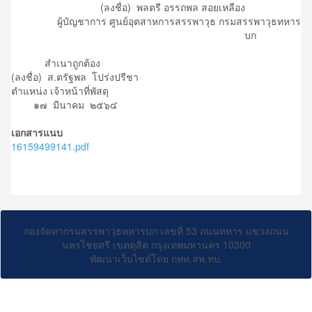
(ลงชื่อ) พลตรี อรรถพล สอยเหลือง
ผู้บัญชาการ ศูนย์อุตสาหการสรรพาวุธ กรมสรรพาวุธทหาร
บก
สำเนาถูกต้อง
(ลงชื่อ) ส.ตรัฐพล โปร่งปรีชา
ตำแหน่ง เจ้าหน้าที่พัสดุ
๑๗ มีนาคม ๒๕๖๔
เอกสารแนบ
16159499141.pdf
กองจัดหากรมสรรพาวุธทหารบก เลขที่ 53 ถนนทหาร แขวงถนน
นครไชยศรี เขตดุสิต กรุงเทพมหานคร 10300
พัฒนาเว็บไซต์โดย กทท.สพ.ทบ.