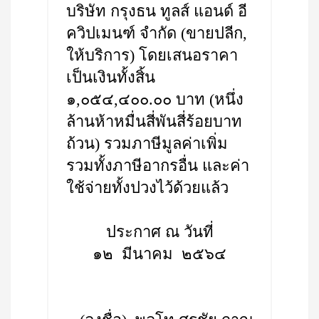
บริษัท กรุงธน ทูลส์ แอนด์ อี
ควิปเมนฑ์ จำกัด (ขายปลีก,
ให้บริการ) โดยเสนอราคา
เป็นเงินทั้งสิ้น
๑,๐๕๔,๔๐๐.๐๐ บาท (หนึ่ง
ล้านห้าหมื่นสี่พันสี่ร้อยบาท
ถ้วน) รวมภาษีมูลค่าเพิ่ม
รวมทั้งภาษีอากรอื่น และค่า
ใช้จ่ายทั้งปวงไว้ด้วยแล้ว
ประกาศ ณ วันที่
๑๒ มีนาคม ๒๕๖๔