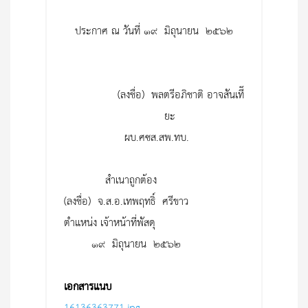
ประกาศ ณ วันที่ ๑๙ มิถุนายน ๒๕๖๒
(ลงชื่อ) พลตรีอภิชาติ อาจสันเที๊
ยะ
ผบ.ศซส.สพ.ทบ.
สำเนาถูกต้อง
(ลงชื่อ) จ.ส.อ.เทพฤทธิ์ ศรีขาว
ตำแหน่ง เจ้าหน้าที่พัสดุ
๑๙ มิถุนายน ๒๕๖๒
เอกสารแนบ